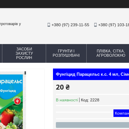
гротоварів у
+380 (97) 239-11-55
+380 (97) 103-1
ЗАСОБИ
ГРУНТИ І
ПЛІВКА, СІТКА,
ЗАХИСТУ
РОЗПУШУВАЧІ
АГРОВОЛОКНО
РОСЛИН
Фунгіцид Парацельс к.с. 4 мл, Сім
20 ₴
В наявності
Код:
2228
Компан