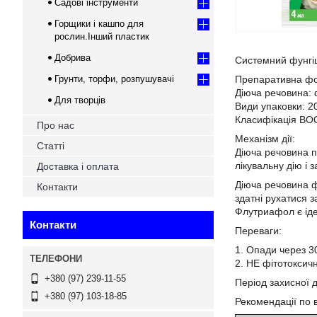
Садові інструменти
Горщики і кашпо для
рослин.Інший пластик
Добрива
Системний фунгіц
Грунти, торфи, розпушувачі
Препаративна фор
Діюча речовина: 
Для творців
Види упаковки: 2
Класифікація ВООЗ
Про нас
Механізм дії:
Статті
Діюча речовина п
лікувальну дію і 
Доставка і оплата
Діюча речовина ф
Контакти
здатні рухатися 
Флутриафол є іде
Контакти
Переваги:
1. Опади через 3
2. НЕ фітотоксич
+380 (97) 239-11-55
Період захисної ді
+380 (97) 103-18-85
Рекомендації по 