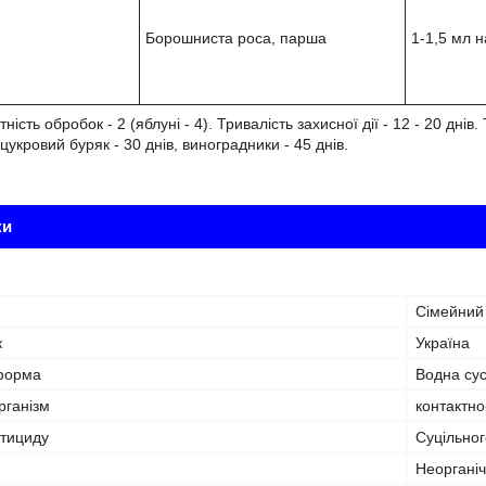
Борошниста роса, парша
1-1,5 мл н
ість обробок - 2 (яблуні - 4). Тривалість захисної дії - 12 - 20 дні
 цукровий буряк - 30 днів, виноградники - 45 днів.
ки
Сімейний
к
Україна
форма
Водна сус
рганізм
контактно
стициду
Суцільног
Неорганіч