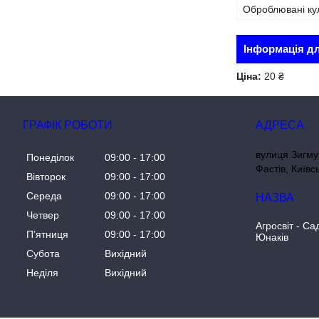
Оброблювані ку
Інформація д
Ціна:
20 ₴
ГРАФІК РОБОТИ
вулиця Зигму
Понеділок
09:00
17:00
Фастів, Київс
Вівторок
09:00
17:00
Середа
09:00
17:00
Четвер
09:00
17:00
Агросвіт - Са
Пʼятниця
09:00
17:00
Юнаків
Субота
Вихідний
Неділя
Вихідний