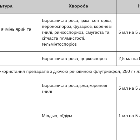
ьтура
Хвороба
Борошниста роса, іржа, септоріоз,
пероноспороз, фузаріоз, кореневі
ячмінь ярий та
гнилі, ринхоспориоз, смугаста та
5 мл на 5 
сітчаста плямистості,
гельмінтоспоріоз
Борошниста роса, церкоспороз
2,5 мл на 
використання препаратів з діючою речовиною флутриафол, 250 г / л
Борошниста роса,іржа,кореневі
5 мл на 5 
гнилі
Мілдью, оїдіум
1 мл на 5 