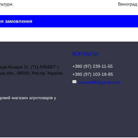
льтури.
Виноград
ля замовлення
+380 (97) 239-11-55
нда Козара 11, (ТЦ АЛЬБЕТ )
ька обл., 08500, Фастів, Україна
+380 (97) 103-18-85
oiunak88@gmail.com
довий магазин агротоварів у