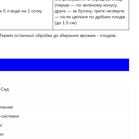
(перше ― по зеленому конусу,
а 5 л води на 1 сотку
друге ― за бутону, третє-четверте
― після цвітіння по дрібних плодів
(до 1,5 см)
в. Термін останньої обробки до збирання врожаю - плодові,
 Сад
пензія
-системні
о
ні