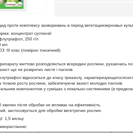
ид проти комплексу захворювань в період вегетациизерновых культур
ма: концентрат суспензії
флутріафол, 250 г/л
0 мл
: ІІІ клас (помірно токсичний)
репарату миттєво розподіляється всередині рослини, рухаючись по р
захист ще не розкритих листя і пагонів.
лутріафол відноситься до класу триазолу, характеризующегосясист
за точкою росту рослини, забезпечуючи захист молодих пагонів.
альним компонентом у сумішах з локально-системними (в пределах
0 хвилин після обробки не впливає на ефективність.
ний, застосовується для обробки вегетуючих рослин.
ї: 1,5 місяці
використанню: