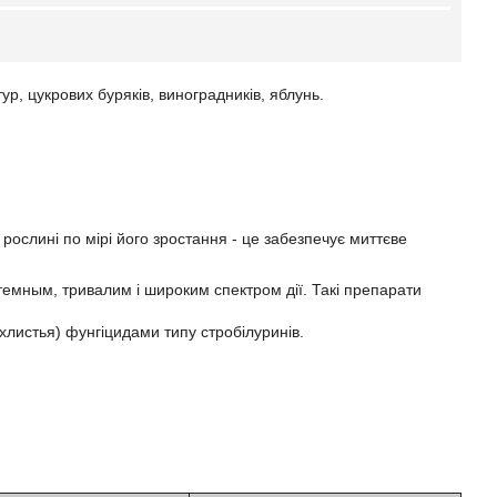
, цукрових буряків, виноградників, яблунь.
ослині по мірі його зростання - це забезпечує миттєве
емным, тривалим і широким спектром дії. Такі препарати
листья) фунгіцидами типу стробілуринів.