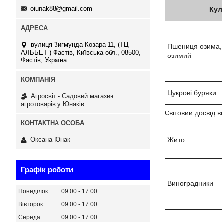
oiunak88@gmail.com
Кул
вулиця Зигмунда Козара 11, (ТЦ
Пшениця озима, 
АЛЬБЕТ ) Фастів, Київська обл., 08500,
озимий
Фастів, Україна
Цукрові буряки
Агросвіт - Садовий магазин
агротоварів у Юнаків
Світовий досвід 
Жито
Оксана Юнак
Графік роботи
Виноградники
Понеділок
09:00
17:00
Вівторок
09:00
17:00
Середа
09:00
17:00