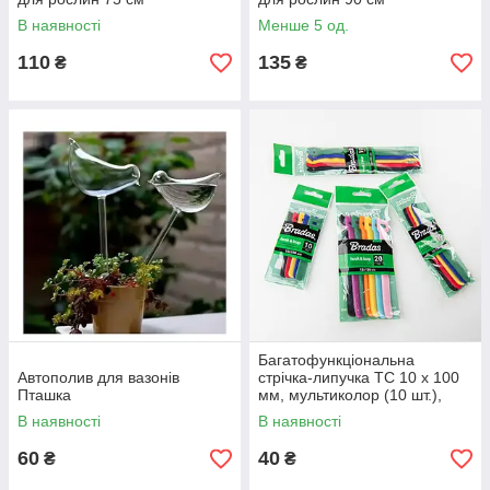
В наявності
Менше 5 од.
110
135
₴
₴
Багатофункціональна
Автополив для вазонів
стрічка-липучка TC 10 x 100
Пташка
мм, мультиколор (10 шт.),
HLTC10100/10MIX5, Bradas
В наявності
В наявності
60
40
₴
₴