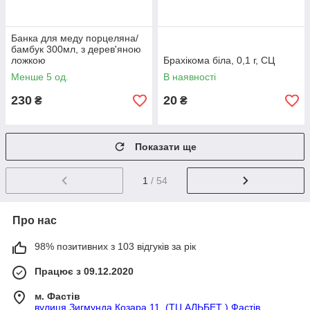
Банка для меду порцеляна/
бамбук 300мл, з дерев'яною
ложкою
Брахікома біла, 0,1 г, СЦ
Менше 5 од.
В наявності
230
20
₴
₴
Показати ще
1
/ 54
Про нас
98% позитивних з 103 відгуків за рік
Працює з 09.12.2020
м. Фастів
вулиця Зигмунда Козара 11, (ТЦ АЛЬБЕТ ) Фастів,