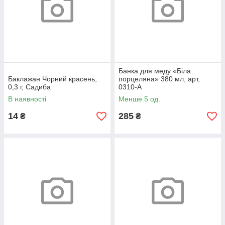
Банка для меду «Біла
Баклажан Чорний красень,
порцеляна» 380 мл, арт,
0,3 г, Садиба
0310-А
В наявності
Менше 5 од.
14
285
₴
₴