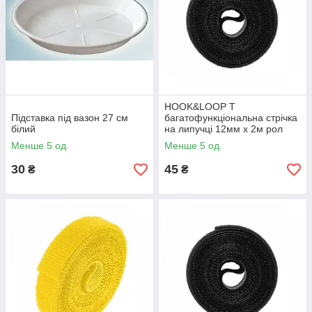
HOOK&LOOP T
Підставка під вазон 27 см
багатофункціональна стрічка
білий
на липучці 12мм x 2м рол
BLACK, HLT1202/BK, Bradas
Менше 5 од.
Менше 5 од.
30
45
₴
₴