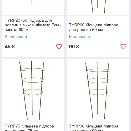
TYRP20760 Підпора для
рослин з вічком діаметр 7см /
TYRP60 Кільцева підпора
висота 60см
для рослин 60 см
В наявності
В наявності
45
90
₴
₴
TYRP75 Кільцева підпора
TYRP90 Кільцева підпора
для рослин 75 см
для рослин 90 см