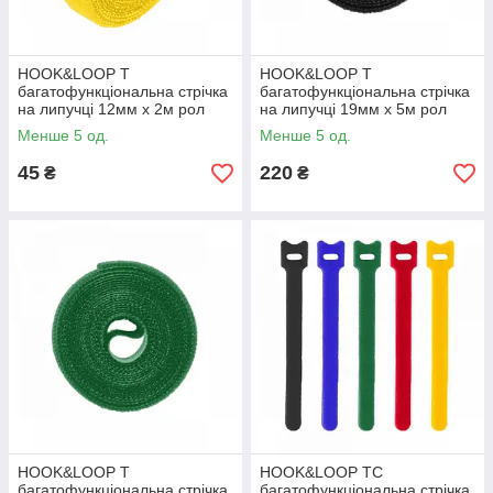
HOOK&LOOP T
HOOK&LOOP T
багатофункціональна стрічка
багатофункціональна стрічка
на липучці 12мм x 2м рол
на липучці 19мм x 5м рол
YELLOW, HLT1202/YL,
BLACK, TYHLT19005/BK,
Менше 5 од.
Менше 5 од.
Bradas
Bradas
45
220
₴
₴
HOOK&LOOP T
HOOK&LOOP TC
багатофункціональна стрічка
багатофункціональна стрічка