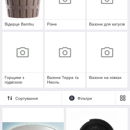
Відерце Bambu
Різне
Вазони для катусів
Горщики з
Вазони Терра та
Вазони на ніжках
підвіскою
Ніколь
Сортування
0
Фільтри