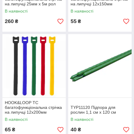
на липучці 25мм x 5м рол
на липучці 12x150мм
GREEN, TYHLT25005/GR,
COLOUR мIX - 10 шт.,
В наявності
В наявності
Bradas
HLTC12150/10MIX5, Bradas
260
55
₴
₴
HOOK&LOOP TC
багатофункціональна стрічка
TYP11120 Підпора для
на липучці 12x200мм
рослин 1,1 см х 120 см
COLOUR мIX - 10 шт.,
В наявності
В наявності
HLTC12200/10MIX5, Bradas
65
40
₴
₴