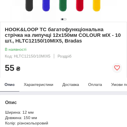
HOOK&LOOP TC багатофункціональна
стрічка на липучці 12x150мм COLOUR мIX - 10
шт., HLTC12150/10MIX5, Bradas
В наявності
Код: HLTC12150/10MIX5
Роздріб
55
₴
Опис
Характеристики
Доставка
Оплата
Умови п
Опис
Ширина: 12 мм
Довжина: 150 мм
Колір: різнокольоровий