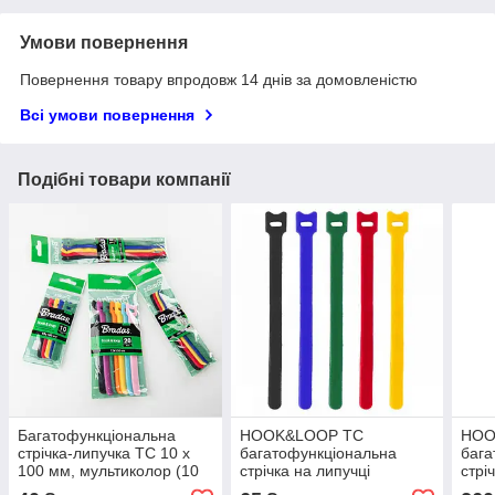
Умови повернення
Повернення товару впродовж 14 днів за домовленістю
Всі умови повернення
Подібні товари компанії
Багатофункціональна
HOOK&LOOP TC
HOO
стрічка-липучка TC 10 x
багатофункціональна
бага
100 мм, мультиколор (10
стрічка на липучці
стрі
шт.), HLTC10100/10MIX5,
12x200мм COLOUR мIX -
5м 