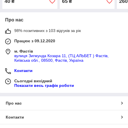
40
65
260
₴
₴
Bradas
10 шт.,
TYH
HLTC12200/10MIX5,
Bradas
Про нас
98% позитивних з 103 відгуків за рік
Працює з 09.12.2020
м. Фастів
вулиця Зигмунда Козара 11, (ТЦ АЛЬБЕТ ) Фастів,
Київська обл., 08500, Фастів, Україна
Контакти
Сьогодні вихідний
Показати весь графік роботи
Про нас
Контакти