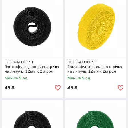
HOOK&LOOP T
HOOK&LOOP T
багатофункціональна стрічка
багатофункціональна стрічка
на липучці 12мм x 2м рол
на липучці 12мм x 2м рол
BLACK, HLT1202/BK, Bradas
YELLOW, HLT1202/YL,
Менше 5 од.
Менше 5 од.
Bradas
45
45
₴
₴