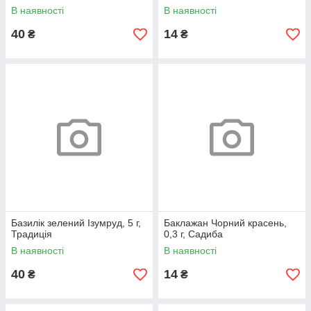
HLTC10100/10MIX5, Bradas
В наявності
В наявності
40
14
₴
₴
Базилік зелений Ізумруд, 5 г,
Баклажан Чорний красень,
Традиція
0,3 г, Садиба
В наявності
В наявності
40
14
₴
₴