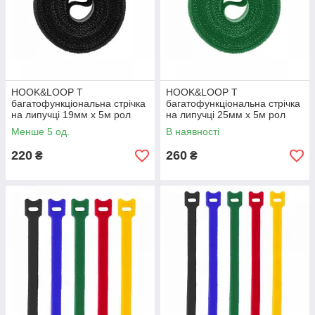
HOOK&LOOP T
HOOK&LOOP T
багатофункціональна стрічка
багатофункціональна стрічка
на липучці 19мм x 5м рол
на липучці 25мм x 5м рол
BLACK, TYHLT19005/BK,
GREEN, TYHLT25005/GR,
Менше 5 од.
В наявності
Bradas
Bradas
220
260
₴
₴