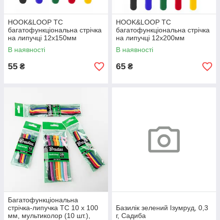
HOOK&LOOP TC
HOOK&LOOP TC
багатофункціональна стрічка
багатофункціональна стрічка
на липучці 12x150мм
на липучці 12x200мм
COLOUR мIX - 10 шт.,
COLOUR мIX - 10 шт.,
В наявності
В наявності
HLTC12150/10MIX5, Bradas
HLTC12200/10MIX5, Bradas
55
65
₴
₴
Багатофункціональна
стрічка-липучка TC 10 x 100
Базилік зелений Ізумруд, 0,3
мм, мультиколор (10 шт.),
г, Садиба