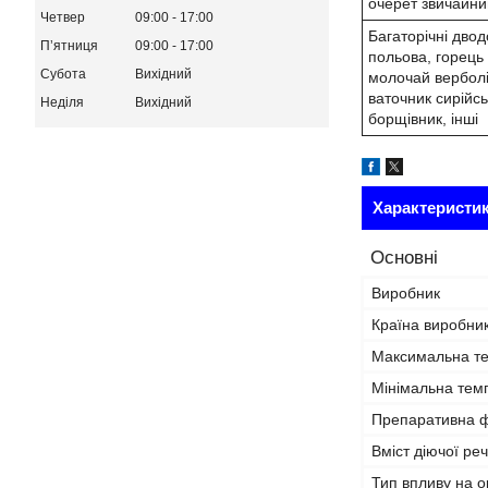
очерет звичайни
Четвер
09:00
17:00
Багаторічні дво
Пʼятниця
09:00
17:00
польова, горець
Субота
Вихідний
молочай верболі
ваточник сирійсь
Неділя
Вихідний
борщівник, інші
Характеристи
Основні
Виробник
Країна виробни
Максимальна те
Мінімальна темп
Препаративна 
Вміст діючої ре
Тип впливу на о