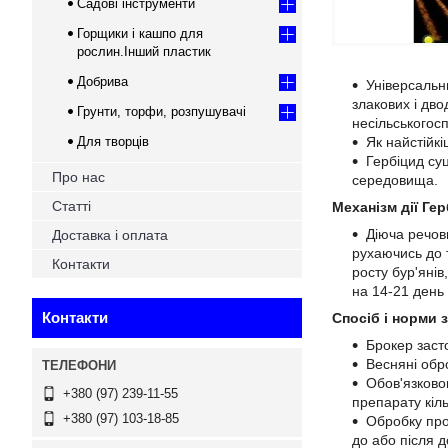
Садові інструменти
Горщики і кашпо для
рослин.Інший пластик
Добрива
Універсальн
злакових і дво
Грунти, торфи, розпушувачі
несільськогос
Для творців
Як найстійкі
Гербіцид суц
Про нас
середовища.
Статті
Механізм дії Гер
Діюча речов
Доставка і оплата
рухаючись до т
Контакти
росту бур'янів
на 14-21 день
Контакти
Спосіб і норми 
Брокер заст
Весняні обро
Обов'язково
+380 (97) 239-11-55
препарату кіль
+380 (97) 103-18-85
Обробку пров
до або після 