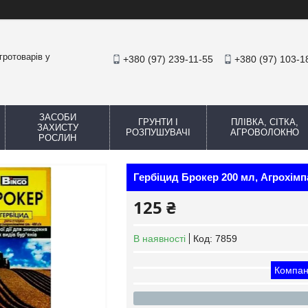
гротоварів у
+380 (97) 239-11-55
+380 (97) 103-1
ЗАСОБИ
ГРУНТИ І
ПЛІВКА, СІТКА,
ЗАХИСТУ
РОЗПУШУВАЧІ
АГРОВОЛОКНО
РОСЛИН
Гербіцид Брокер 200 мл, Агрохімпа
125 ₴
В наявності
Код:
7859
Компан