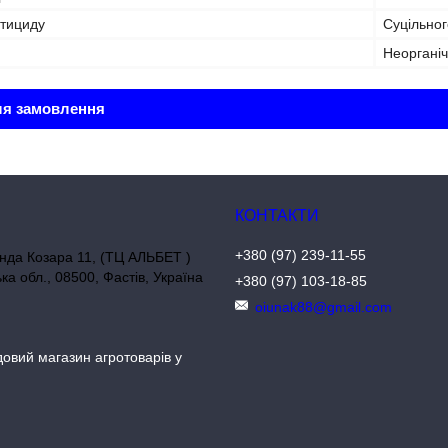
стициду
Суцільног
Неорганіч
ля замовлення
+380 (97) 239-11-55
нда Козара 11, (ТЦ АЛЬБЕТ )
ька обл., 08500, Фастів, Україна
+380 (97) 103-18-85
oiunak88@gmail.com
довий магазин агротоварів у