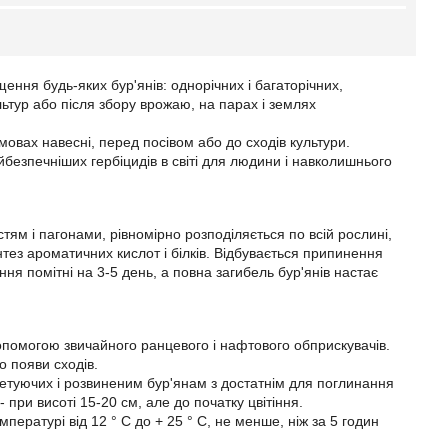
щення будь-яких бур'янів: однорічних і багаторічних,
льтур або після збору врожаю, на парах і землях
мовах навесні, перед посівом або до сходів культури.
йбезпечніших гербіцидів в світі для людини і навколишнього
ям і пагонами, рівномірно розподіляється по всій рослині,
нтез ароматичних кислот і білків. Відбувається припинення
ння помітні на 3-5 день, а повна загибель бур'янів настає
опомогою звичайного ранцевого і нафтового обприскувачів.
о появи сходів.
етуючих і розвиненим бур'янам з достатнім для поглинання
- при висоті 15-20 см, але до початку цвітіння.
мпературі від 12 ° С до + 25 ° С, не менше, ніж за 5 годин