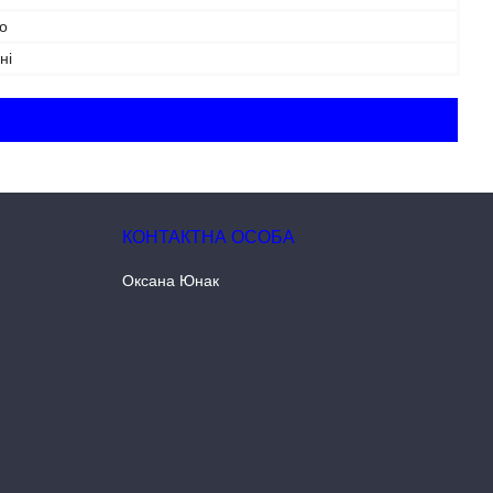
о
ні
Оксана Юнак