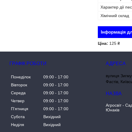
Характер дії пе
Хімічний склад
Інформація д
Ціна:
125 ₴
ГРАФІК РОБОТИ
вулиця Зигму
Понеділок
09:00
17:00
Фастів, Київс
Вівторок
09:00
17:00
Середа
09:00
17:00
Четвер
09:00
17:00
Агросвіт - Са
Пʼятниця
09:00
17:00
Юнаків
Субота
Вихідний
Неділя
Вихідний