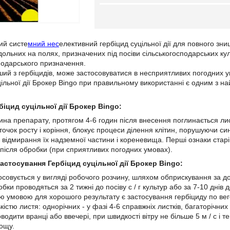
ий систе
мний нес
елективний гербіцид суцільної дії для повного зни
дольних на полях, призначених під посіви сільськогосподарських ку
подарського призначення.
ший з гербіцидів, може застосовуватися в несприятливих погодних у
ільної дії Брокер Bingo при правильному використанні є одним з на
біцид суцільної дії Брокер Bingo:
ина препарату, протягом 4-6 годин після внесення поглинається лист
очок росту і коріння, блокує процеси ділення клітин, порушуючи си
, відмирання їх надземної частини і кореневища. Перші ознаки старі
 після обробки (при сприятливих погодних умовах).
застосування Гербіцид суцільної дії Брокер Bingo:
осовується у вигляді робочого розчину, шляхом обприскування за д
бки проводяться за 2 тижні до посіву с / г культур або за 7-10 днів д
ю умовою для хорошого результату є застосування гербіциду по вег
кістю листя: однорічних - у фазі 4-6 справжніх листків, багаторічних 
одити вранці або ввечері, при швидкості вітру не більше 5 м / с і те
дощу.