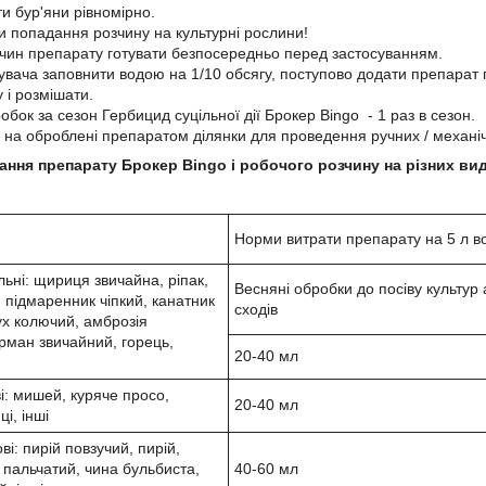
и бур'яни рівномірно.
и попадання розчину на культурні рослини!
чин препарату готувати безпосередньо перед застосуванням.
увача заповнити водою на 1/10 обсягу, поступово додати препарат 
 і розмішати.
робок за сезон Гербицид суцільної дії Брокер Bingo - 1 раз в сезон.
 на оброблені препаратом ділянки для проведення ручних / механічн
ння препарату Брокер Bingo і робочого розчину на різних вид
Норми витрати препарату на 5 л во
ьні: щириця звичайна, ріпак,
Весняні обробки до посіву культур
 підмаренник чіпкий, канатник
сходів
х колючий, амброзія
рман звичайний, горець,
20-40 мл
і: мишей, куряче просо,
20-40 мл
і, інші
ві: пирій повзучий, пирій,
 пальчатий, чина бульбиста,
40-60 мл