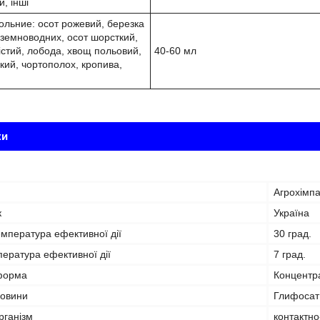
й, інші
дольние: осот рожевий, березка
 земноводних, осот шорсткий,
стий, лобода, хвощ польовий,
40-60 мл
кий, чортополох, кропива,
ки
Агрохімпа
к
Україна
мпература ефективної дії
30 град.
ература ефективної дії
7 град.
форма
Концентра
човини
Глифосат
рганізм
контактно