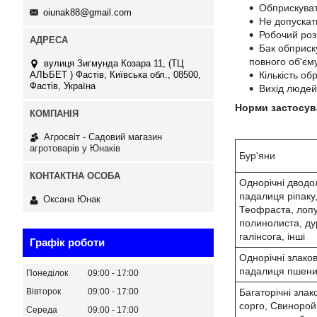
Обприскуват
oiunak88@gmail.com
Не допускат
Робочий роз
Бак обприск
повного об'єму
вулиця Зигмунда Козара 11, (ТЦ
АЛЬБЕТ ) Фастів, Київська обл., 08500,
Кількість об
Фастів, Україна
Вихід людей
Норми застосува
Агросвіт - Садовий магазин
агротоварів у Юнаків
Бур'яни
Однорічні дводол
падалиця ріпаку,
Оксана Юнак
Теофраста, лопу
полинолиста, ду
галінсога, інші
Графік роботи
Однорічні злаков
падалиця пшениц
Понеділок
09:00
17:00
Багаторічні злако
Вівторок
09:00
17:00
сорго, Свинорой
Середа
09:00
17:00