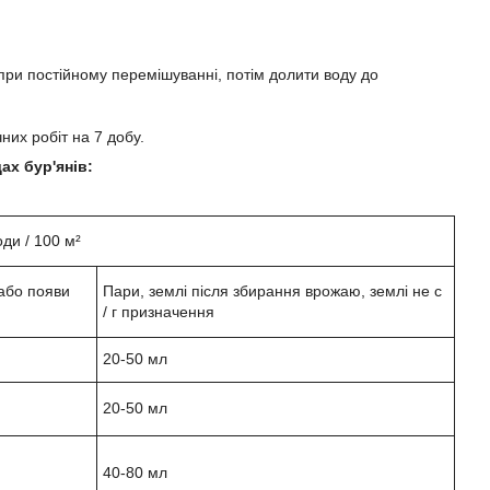
при постійному перемішуванні, потім долити воду до
их робіт на 7 добу.
ах бур'янів:
ди / 100 м²
 або появи
Пари, землі після збирання врожаю, землі не с
/ г призначення
20-50 мл
20-50 мл
40-80 мл