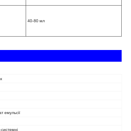
40-80 мл
к
т емульсії
-системні