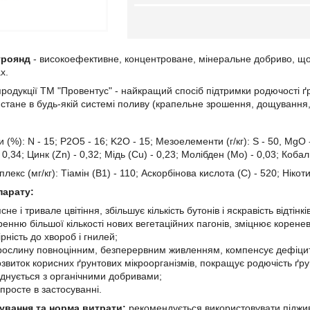
троянд
- високоефективне, концентроване, мінеральне добриво, що 
ах.
дукції ТМ "Провентус" - найкращий спосіб підтримки родючості ґр
тане в будь-якій системі поливу (крапельне зрошення, дощування, гі
: N - 15; P2О5 - 16; K2О - 15; Мезоелементи (г/кг): S - 50, MgO - 3,
0,34; Цинк (Zn) - 0,32; Мідь (Cu) - 0,23; Молібден (Мо) - 0,03; Кобаль
кс (мг/кг): Тіамін (В1) - 110; Аскорбінова кислота (С) - 520; Ніко
парату:
е і тривале цвітіння, збільшує кількість бутонів і яскравість відтінків 
енню більшої кількості нових вегетаційних пагонів, зміцнює корене
рність до хвороб і гнилей;
рослину повноцінним, безперервним живленням, компенсує дефіцит 
звиток корисних ґрунтових мікроорганізмів, покращує родючість ґру
єднується з органічними добривами;
просте в застосуванні.
сування та норма витрати:
рекомендується використовувати піджив