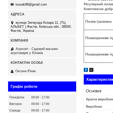
Регулярний полив
oiunak88@gmail.com
Комплексне добри
Полив (залежно 
вулиця Зигмунда Козара 11, (ТЦ
АЛЬБЕТ ) Фастів, Київська обл., 08500,
Фастів, Україна
Позакореневе п
Агросвіт - Садовий магазин
агротоварів у Юнаків
Позакореневе пі
Оксана Юнак
Характеристи
Графік роботи
Основні
Понеділок
09:00
17:00
Країна виробни
Вівторок
09:00
17:00
Виробник
Середа
09:00
17:00