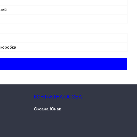
ний
 коробка
Оксана Юнак