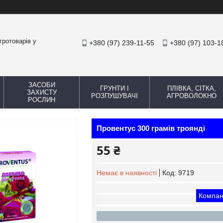
гротоварів у
+380 (97) 239-11-55
+380 (97) 103-1
ЗАСОБИ
ГРУНТИ І
ПЛІВКА, СІТКА,
ЗАХИСТУ
РОЗПУШУВАЧІ
АГРОВОЛОКНО
РОСЛИН
Провентус 300 грамів троянді
55 ₴
Немає в наявності
Код:
9719
Компан