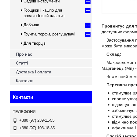
Садові інструменти
Горщики і кашпо для
рослин.Інший пластик
Добрива
Провентус для 
доступних форм
Грунти, торфи, розпушувачі
Застосування про
Для творців
може бути викорис
Про нас
Склад:
Макроелементи (%)
Статті
Марганець (Мп) - 
Доставка і оплата
Вітамінний компле
Контакти
Переваги пре
стимулює рясн
Контакти
сприяє утвор
підвищує опі
забезпечує 
стимулює ро
+380 (97) 239-11-55
відмінно по
ефективне і 
+380 (97) 103-18-85
Спосіб засто