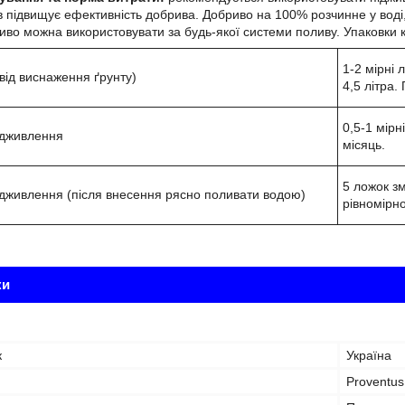
 підвищує ефективність добрива. Добриво на 100% розчинне у воді,
во можна використовувати за будь-якої системи поливу. Упаковки к
1-2 мірні 
від виснаження ґрунту)
4,5 літра.
0,5-1 мірн
ідживлення
місяць.
5 ложок зм
дживлення (після внесення рясно поливати водою)
рівномірно
ки
к
Україна
Proventus