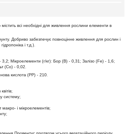
містить всі необхідні для живлення рослини елементи в
унту. Добриво забезпечує повноцінне живлення для рослин і
дропоніка і т.д.).
2; Мікроелементи (г/кг): Бор (В) - 0,31; Залізо (Fe) - 1,6;
т (Со) - 0,02.
тинова кислота (РР) - 210.
квітів;
ву систему;
макро- і мікроелементів;
нту;
лення Провентус протягом усього вегетаційного періоду.