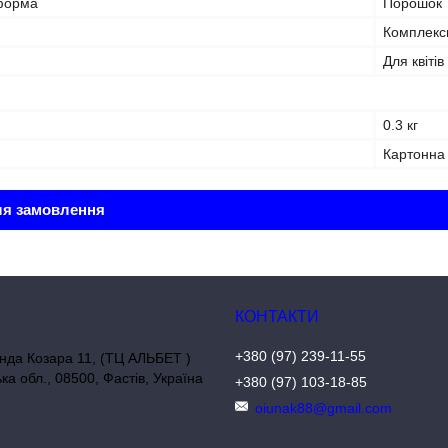
форма
Порошок
Комплекс
Для квітів
0.3 кг
Картонна
ля замовлення
+380 (97) 239-11-55
нда Козара 11, (ТЦ АЛЬБЕТ )
ька обл., 08500, Фастів, Україна
+380 (97) 103-18-85
oiunak88@gmail.com