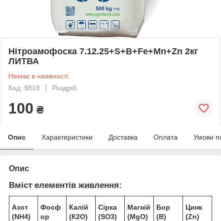
Нітроамофоска 7.12.25+S+B+Fe+Mn+Zn 2кг
ЛИТВА
Немає в наявності
Код: 9818
Роздріб
100
₴
Опис
Характеристики
Доставка
Оплата
Умови п
Опис
Вміст елементів живлення:
Азот
Фосф
Калій
Сірка
Магній
Бор
Цинк
(
NH
4
)
ор
(К
2
О)
(
SO
3
)
(
MgO)
(В)
(Zn)