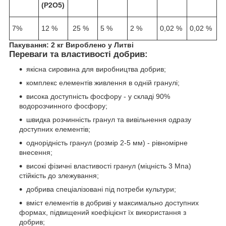
(
Р
2
О
5
)
7%
12 %
25 %
5 %
2 %
0,02 %
0,02 %
Пакування: 2 кг
Вироблено у Литві
Переваги та властивості добрив:
якісна сировина для виробництва добрив;
комплекс елементів живлення в одній гранулі;
висока доступність фосфору - у складі 90%
водорозчинного фосфору;
швидка розчинність гранул та вивільнення одразу
доступних елементів;
однорідність гранул (розмір 2-5 мм) - рівномірне
внесення;
високі фізичні властивості гранул (міцність 3 Мпа)
стійкість до злежування;
добрива спеціалізовані під потреби культури;
вміст елементів в добриві у максимально доступних
формах, підвищений коефіцієнт їх використання з
добрив;