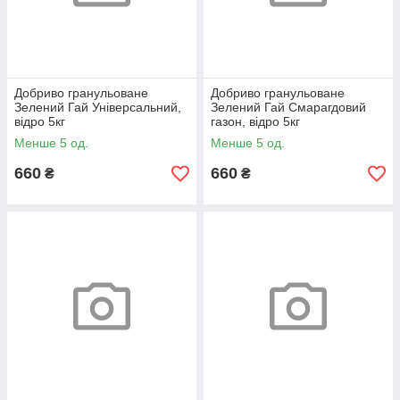
Добриво гранульоване
Добриво гранульоване
Зелений Гай Універсальний,
Зелений Гай Смарагдовий
відро 5кг
газон, відро 5кг
Менше 5 од.
Менше 5 од.
660
660
₴
₴