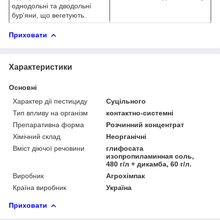
однодольні та дводольні
бур'яни, що вегетують.
Приховати
Характеристики
Основні
Характер дії пестициду
Суцільного
Тип впливу на організм
контактно-системні
Препаративна форма
Розчинний концентрат
Хімічний склад
Неорганічні
Вміст діючої речовини
глифосата
изопропиламинная соль,
480 г/л + дикамба, 60 г/л.
Виробник
Агрохімпак
Країна виробник
Україна
Приховати