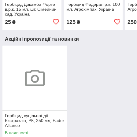
Гербіцид Дикамба Форте
Гербіцид Федерал р.к. 100
Герб
в.р.к. 15 мл, шт, Сімейний
мл, Агрохімпак, Україна
Агро
сад, Україна
25
125
250
₴
₴
Акційні пропозиції та новинки
Гербіцид суцільної дії
Екстраклін, РК, 250 мл, Fader
Alliance
В наявності