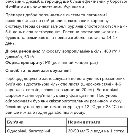
речовини, дикамба, гербіцид ще більш ефективний у боротьбі
зі стійкими широколистяними бур'янами.
Препарат добре поглинається листям та пагонами і
розподіляється по всій рослині, включаючи кореневу
систему. Перші ознаки загибелі бур'янів спостерігаються на 4-
5-й день після застосування. Рослини поступово жовтіють,
буріють та відмирають, а повна загибель настає на 14-17
день.
Діюча речовина:
гліфосату ізопропіламінна сіль, 480 г/л +
дикамба, 60 г/л.
Форма препарату:
РК (розчинний концентрат)
Спосіб та норми застосування:
Гербіцид доцільно застосовувати по вегетуючих і розвинених
бур'янах з достатньою кількістю листя (широколистяні - 4-6
справжніх листків, злакові заввишки до 20 см). Багаторічні
широколистяні бур'яни чутливі у фазі цвітіння. Поступово
обприскувати бур'яни свіжоприготовленим розчином у суху
безвітряну погоду при температурі від + 12 °С до + 25 °С і не
раніше ніж за 5 годин до або після дощу.
Бур'яни
Норми витрати
Однорічні, багаторічні
30-50 мл/5 л води на 1 сотку