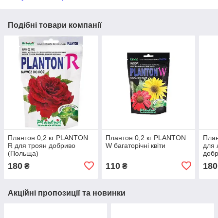
Подібні товари компанії
Плантон 0,2 кг PLANTON
Плантон 0,2 кг PLANTON
План
R для троян добриво
W багаторічні квіти
для 
(Польща)
добр
180
110
180
₴
₴
Акційні пропозиції та новинки