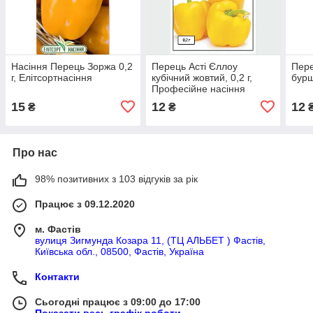
Насіння Перець Зоржа 0,2
Перець Асті Єллоу
Пере
г, Елітсортнасіння
кубічний жовтий, 0,2 г,
бурш
Професійне насіння
15
12
12
₴
₴
Про нас
98% позитивних з 103 відгуків за рік
Працює з 09.12.2020
м. Фастів
вулиця Зигмунда Козара 11, (ТЦ АЛЬБЕТ ) Фастів,
Київська обл., 08500, Фастів, Україна
Контакти
Сьогодні працює з 09:00 до 17:00
Показати весь графік роботи