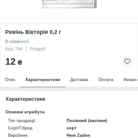
Ревінь Вікторія 0,2 г
В наявності
Код: 764
Роздріб
12
₴
Опис
Характеристики
Доставка
Оплата
Умови 
Характеристики
Основні атрибути
Тип продукції
Посівний (насіння)
Сорт/Гібрид
сорт
Виробник
Hem Zaden