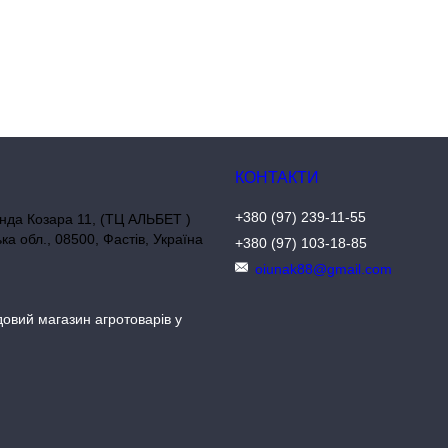
+380 (97) 239-11-55
нда Козара 11, (ТЦ АЛЬБЕТ )
ька обл., 08500, Фастів, Україна
+380 (97) 103-18-85
oiunak88@gmail.com
довий магазин агротоварів у