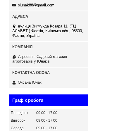
oiunak88@gmail.com
вулиця Зигмунда Козара 11, (ТЦ
АЛЬБЕТ ) Фастів, Київська обл., 08500,
Фастів, Україна
Агросвіт - Садовий магазин
агротоварів у Юнаків
Оксана Юнак
Графік роботи
Понеділок
09:00
17:00
Вівторок
09:00
17:00
Середа
09:00
17:00