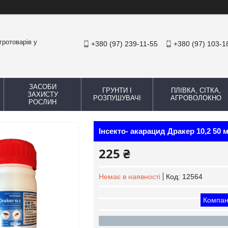
гротоварів у
+380 (97) 239-11-55
+380 (97) 103-1
ЗАСОБИ
ГРУНТИ І
ПЛІВКА, СІТКА,
ЗАХИСТУ
РОЗПУШУВАЧІ
АГРОВОЛОКНО
РОСЛИН
Інсекто- акарацид Дракер 10,2 50 м
225 ₴
Немає в наявності
Код:
12564
Компан