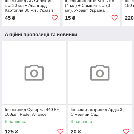
Інсектицид АС Селектив
Інсектицид Антигусінь к.с.
Інсе
к.с. 30 мл + Авангард
(4 мл) + Самшит к.с. (3
150 
Картопля 30 мл , Укравіт
мл), Укравіт, Україна
45
15
220
₴
₴
Акційні пропозиції та новинки
Інсектицид Суперкіл 440 КЕ,
Іннсекто-акарицид Ардіс 3г,
100мл, Fader Alliance
Сімейний Сад
В наявності
В наявності
125
20
₴
₴