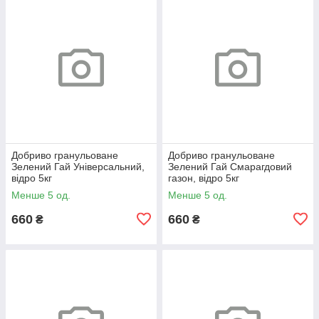
Добриво гранульоване
Добриво гранульоване
Зелений Гай Універсальний,
Зелений Гай Смарагдовий
відро 5кг
газон, відро 5кг
Менше 5 од.
Менше 5 од.
660
660
₴
₴