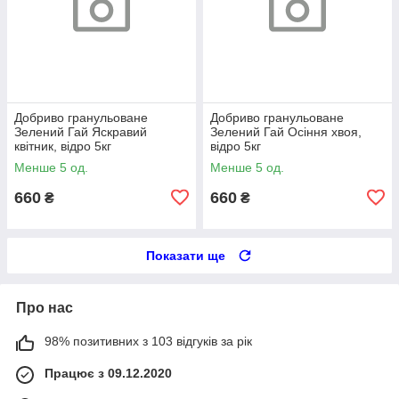
Добриво гранульоване
Добриво гранульоване
Зелений Гай Яскравий
Зелений Гай Осіння хвоя,
квітник, відро 5кг
відро 5кг
Менше 5 од.
Менше 5 од.
660
660
₴
₴
Показати ще
Про нас
98% позитивних з 103 відгуків за рік
Працює з 09.12.2020