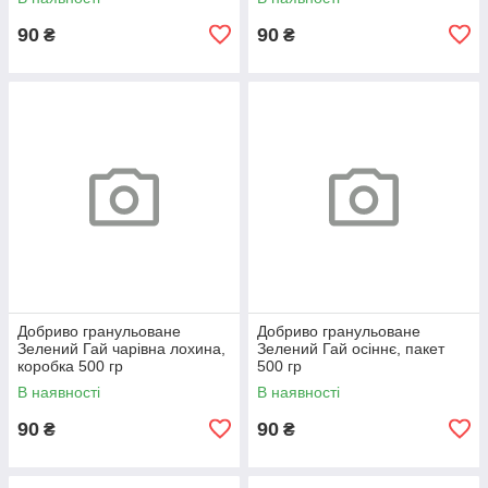
90
90
₴
₴
Добриво гранульоване
Добриво гранульоване
Зелений Гай чарівна лохина,
Зелений Гай осіннє, пакет
коробка 500 гр
500 гр
В наявності
В наявності
90
90
₴
₴