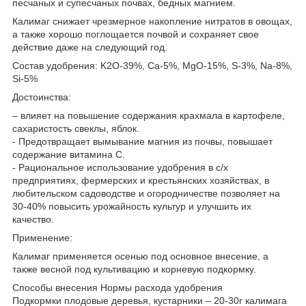
песчаных и супесчаных почвах, бедных магнием.
Калимаг снижает чрезмерное накопление нитратов в овощах,
а также хорошо поглощается почвой и сохраняет свое
действие даже на следующий год.
Состав удобрения: K2O-39%, Ca-5%, MgO-15%, S-3%, Na-8%,
Si-5%
Достоинства:
– влияет на повышение содержания крахмала в картофеле,
сахаристость свеклы, яблок.
- Предотвращает вымывание магния из почвы, повышает
содержание витамина С.
- Рациональное использование удобрения в с/х
предприятиях, фермерских и крестьянских хозяйствах, в
любительском садоводстве и огородничестве позволяет на
30-40% повысить урожайность культур и улучшить их
качество.
Применение:
Калимаг применяется осенью под основное внесение, а
также весной под культивацию и корневую подкормку.
Способы внесения Нормы расхода удобрения
Подкормки плодовые деревья, кустарники – 20-30г калимага