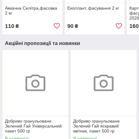
Аміачна Селітра,фасовка
Екоплант, фасування 2 кг
Карт
2 кг
фасу
202
110
90
160
₴
₴
Акційні пропозиції та новинки
Добриво гранульоване
Добриво гранульоване
Зелений Гай Універсальний
Зелений Гай яскравий
пакет 500 гр
квітник, пакет 500 гр
В наявності
В наявності