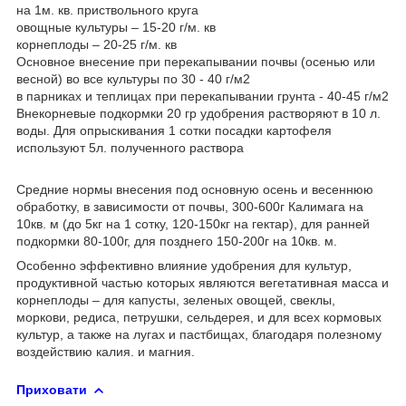
на 1м. кв. приствольного круга
овощные культуры – 15-20 г/м. кв
корнеплоды – 20-25 г/м. кв
Основное внесение при перекапывании почвы (осенью или
весной) во все культуры по 30 - 40 г/м2
в парниках и теплицах при перекапывании грунта - 40-45 г/м2
Внекорневые подкормки 20 гр удобрения растворяют в 10 л.
воды. Для опрыскивания 1 сотки посадки картофеля
используют 5л. полученного раствора
Средние нормы внесения под основную осень и весеннюю
обработку, в зависимости от почвы, 300-600г Калимага на
10кв. м (до 5кг на 1 сотку, 120-150кг на гектар), для ранней
подкормки 80-100г, для позднего 150-200г на 10кв. м.
Особенно эффективно влияние удобрения для культур,
продуктивной частью которых являются вегетативная масса и
корнеплоды – для капусты, зеленых овощей, свеклы,
моркови, редиса, петрушки, сельдерея, и для всех кормовых
культур, а также на лугах и пастбищах, благодаря полезному
воздействию калия. и магния.
Приховати