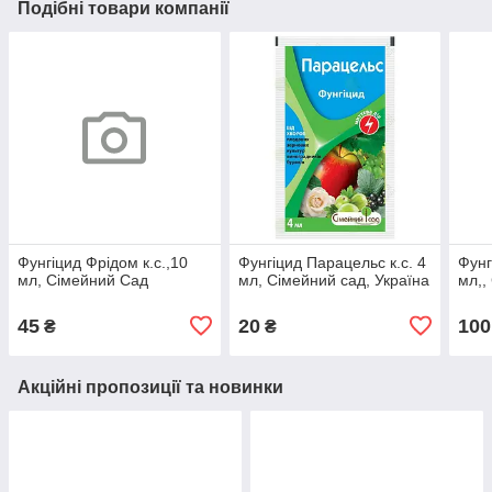
Подібні товари компанії
Фунгіцид Фрідом к.с.,10
Фунгіцид Парацельс к.с. 4
Фунг
мл, Сімейний Сад
мл, Сімейний сад, Україна
мл,,
45
20
100
₴
₴
Акційні пропозиції та новинки