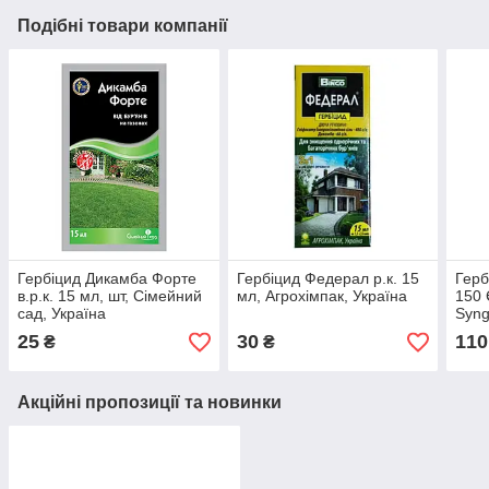
Подібні товари компанії
Гербіцид Дикамба Форте
Гербіцид Федерал р.к. 15
Герб
в.р.к. 15 мл, шт, Сімейний
мл, Агрохімпак, Україна
150 
сад, Україна
Syng
25
30
110
₴
₴
Акційні пропозиції та новинки