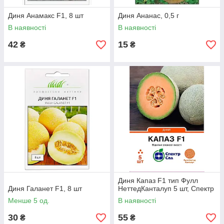
Диня Анамакс F1, 8 шт
Диня Ананас, 0,5 г
В наявності
В наявності
42
15
₴
₴
Диня Капаз F1 тип Фулл
Диня Галанет F1, 8 шт
НеттедКанталуп 5 шт, Спектр
Менше 5 од.
В наявності
30
55
₴
₴