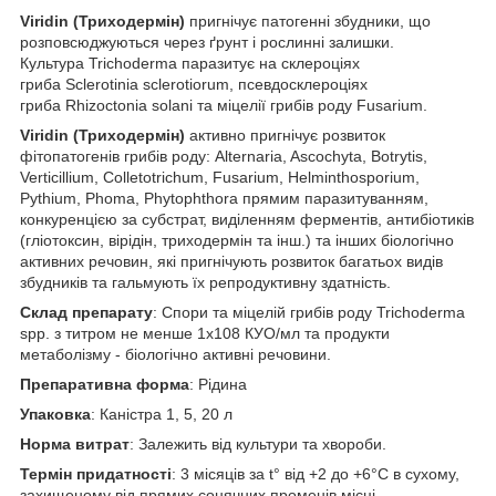
Viridin (Триходермін)
пригнічує патогенні збудники, що
розповсюджуються через ґрунт і рослинні залишки.
Культура Trichoderma паразитує на склероціях
гриба Sclerotinia sclerotiorum, псевдосклероціях
гриба Rhizoctonia solani та міцелії грибів роду Fusarium.
Viridin (Триходермін)
активно пригнічує розвиток
фітопатогенів грибів роду: Alternaria, Ascochyta, Botrytis,
Verticillium, Colletotrichum, Fusarium, Helminthosporium,
Pythium, Phoma, Phytophthora прямим паразитуванням,
конкуренцією за субстрат, виділенням ферментів, антибіотиків
(гліотоксин, вірідін, триходермін та інш.) та інших біологічно
активних речовин, які пригнічують розвиток багатьох видів
збудників та гальмують їх репродуктивну здатність.
Склад препарату
: Спори та міцелій грибів роду Trichoderma
spp. з титром не менше 1х10
8
КУО/мл та продукти
метаболізму - біологічно активні речовини.
Препаративна форма
: Рідина
Упаковка
: Каністра 1, 5, 20 л
Норма витрат
: Залежить від культури та хвороби.
Термін придатності
: 3 місяців за t° від +2 до +6°С в сухому,
захищеному від прямих сонячних променів місці.