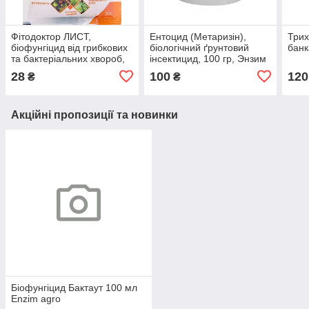
Фітодоктор ЛИСТ,
Ентоцид (Метаризін),
Трих
біофунгіцид від грибкових
біологічний ґрунтовий
банк
та бактеріальних хвороб,
інсектицид, 100 гр, Энзим
20 гр,
28
100
120
₴
₴
Акційні пропозиції та новинки
Біофунгіцид Бактаут 100 мл
Enzim agro