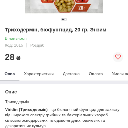
Триходермін, біофунгіцид, 20 гр, Энзим
В наявності
Код: 1015
Роздріб
28
₴
Опис
Характеристики
Доставка
Оплата
Умови п
Опис
Триходермін
Viridin (Триходермін)
- це біологічний фунгіцид для захисту
від широкого спектру грибних та бактеріальних хвороб
сільськогосподарських, плодово-ягідних, овочевих та
декоративних культур.