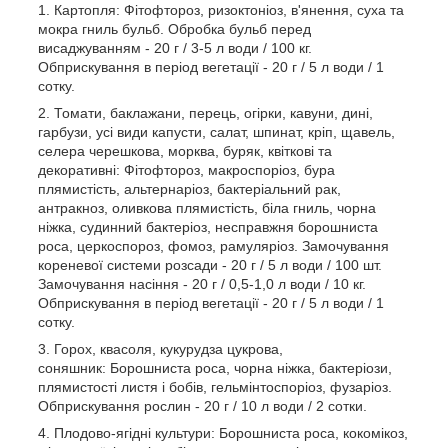
Картопля: Фітофтороз, ризоктоніоз, в'янення, суха та
мокра гниль бульб. Обробка бульб перед
висаджуванням - 20 г / 3-5 л води / 100 кг.
Обприскування в період вегетації - 20 г / 5 л води / 1
сотку.
Томати, баклажани, перець, огірки, кавуни, дині,
гарбузи, усі види капусти, салат, шпинат, кріп, щавель,
селера черешкова, морква, буряк, квіткові та
декоративні: Фітофтороз, макроспоріоз, бура
плямистість, альтернаріоз, бактеріальний рак,
антракноз, оливкова плямистість, біла гниль, чорна
ніжка, судинний бактеріоз, несправжня борошниста
роса, церкоспороз, фомоз, рамуляріоз. Замочування
кореневої системи розсади - 20 г / 5 л води / 100 шт.
Замочування насіння - 20 г / 0,5-1,0 л води / 10 кг.
Обприскування в період вегетації - 20 г / 5 л води / 1
сотку.
Горох, квасоля, кукурудза цукрова,
соняшник: Борошниста роса, чорна ніжка, бактеріози,
плямистості листя і бобів, гельмінтоспоріоз, фузаріоз.
Обприскування рослин - 20 г / 10 л води / 2 сотки.
Плодово-ягідні культури: Борошниста роса, кокомікоз,