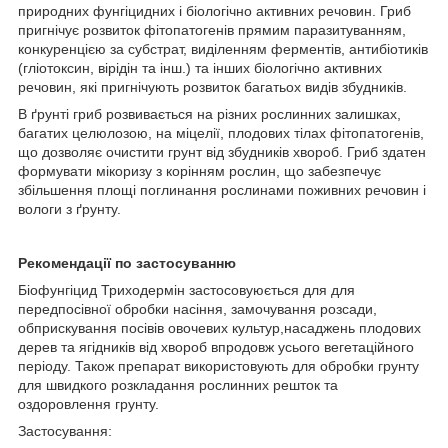
природних фунгіцидних і біологічно активних речовин. Гриб
пригнічує розвиток фітопатогенів прямим паразитуванням,
конкуренцією за субстрат, виділенням ферментів, антибіотиків
(гліотоксин, вірідін та інш.) та інших біологічно активних
речовин, які пригнічують розвиток багатьох видів збудників.
В ґрунті гриб розвивається на різних рослинних залишках,
багатих целюлозою, на міцелії, плодових тілах фітопатогенів,
що дозволяє очистити грунт від збудників хвороб. Гриб здатен
формувати мікоризу з корінням рослин, що забезпечує
збільшення площі поглинання рослинами поживних речовин і
вологи з ґрунту.
Рекомендації по застосуванню
Біофунгіцид Триходермін застосовуюється для для
передпосівної обробки насіння, замочування розсади,
обприскування посівів овочевих культур,насаджень плодових
дерев та ягідників від хвороб впродовж усього вегетаційного
періоду. Також препарат використовують для обробки грунту
для швидкого розкладання рослинних решток та
оздоровлення грунту.
Застосування: