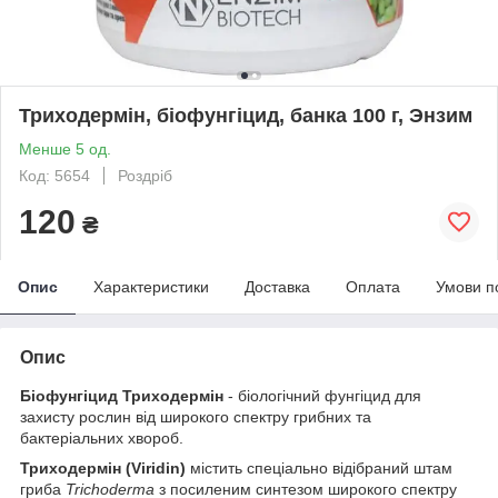
Триходермін, біофунгіцид, банка 100 г, Энзим
Менше 5 од.
Код: 5654
Роздріб
120
₴
Опис
Характеристики
Доставка
Оплата
Умови п
Опис
Біофунгіцид Триходермін
- біологічний фунгіцид для
захисту рослин від широкого спектру грибних та
бактеріальних хвороб.
Триходермін (Viridin)
містить спеціально відібраний штам
гриба
Trichoderma
з посиленим синтезом широкого спектру