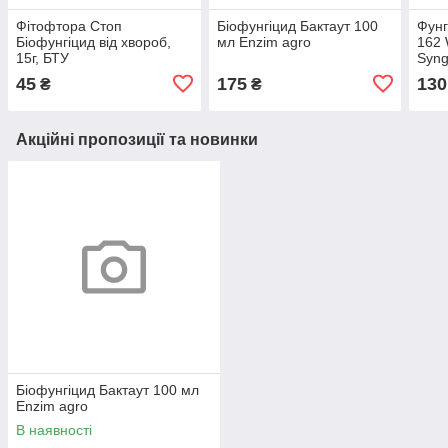
Фітофтора Стоп
Біофунгіцид Бактаут 100
Фунг
Біофунгіцид від хвороб,
мл Enzim agro
162 
15г, БТУ
Syng
45
175
130
₴
₴
Акційні пропозиції та новинки
Біофунгіцид Бактаут 100 мл
Enzim agro
В наявності