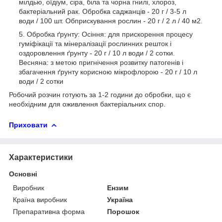
мілдью, оїдіум, сіра, біла та чорна гнилі, хлороз,
бактеріальний рак. Обробка саджанців - 20 г / 3-5 л
води / 100 шт. Обприскування рослин - 20 г / 2 л / 40 м2.
Обробка ґрунту: Осіння: для прискорення процесу
гуміфікації та мінералізації рослинних решток і
оздоровлення ґрунту - 20 г / 10 л води / 2 сотки.
Весняна: з метою пригнічення розвитку патогенів і
збагачення ґрунту корисною мікрофлорою - 20 г / 10 л
води / 2 сотки
Робочий розчин готують за 1-2 години до обробки, що є
необхідним для оживлення бактеріальних спор.
Приховати
Характеристики
Основні
Виробник
Ензим
Країна виробник
Україна
Препаративна форма
Порошок