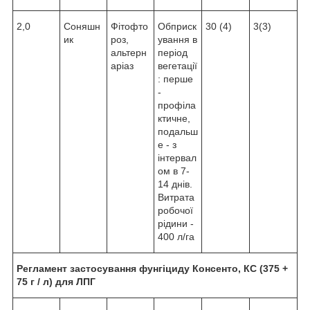
2,0
Соняшн
Фітофто
Обприск
30 (4)
3(3)
ик
роз,
ування в
альтерн
період
аріаз
вегетації
: перше
-
профіла
ктичне,
подальш
е - з
інтервал
ом в 7-
14 днів.
Витрата
робочої
рідини -
400 л/га
Регламент застосування фунгіциду Консенто, КС (375 +
75 г / л) для ЛПГ