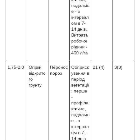
подальш
е - з
інтервал
ом в 7-
14 днів.
Витрата
робочої
рідини -
400 л/га
1,75-2,0
Огірки
Перонос
Обприск
21 (4)
3(3)
відкрито
пороз
ування в
го
період
грунту
вегетації
: перше
-
профіла
ктичне,
подальш
е - з
інтервал
ом в 7-
14 днів.