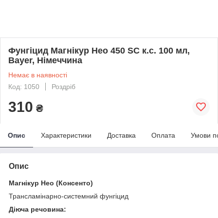
Фунгіцид Магнікур Нео 450 SC к.с. 100 мл,
Bayer, Німеччина
Немає в наявності
Код: 1050
Роздріб
310
₴
Опис
Характеристики
Доставка
Оплата
Умови п
Опис
Магнікур Нео (Консенто)
Трансламінарно-системний фунгіцид
Діюча речовина: