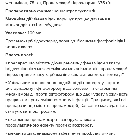
Фенамідон, 75 г/л, Пропамокарб гідрохлорид, 375 г/л
Препаративна форма:
концентрат суспензії
Механізм дії:
Фенамідон порушує процес дихання в
мітохондріях клітин збудника.
Упаковка:
100 мл
Пропамокарб гідрохлорид порушує біосинтез фосфоліпідів і
жирних кислот.
Властивості:
• препарат, що містить діючу речовину фенамідон з класу
імідазолінонів з мезостемічним механізмом дії і пропамокарб
гідрохлорид з класу карбаматів з системним механізмом дії
• Унікальним є поєднання подвійної дії препарату - проти
альтернаріазу і фітофторозу пасльонових - з системним
механізмом дії проти фітофторозу, що дає чудову можливість
працювати проти змішаного типу інфекції. При цьому, як і всі
препарати, що містять пропамокарб, Консенто має здатність
стимулювати ріст рослин.
• системний пропамокарб - запорука стійкого
профілактичного ефекту проти фітофторозу
• механізм дії фенамідону забезпечує профілактичний,