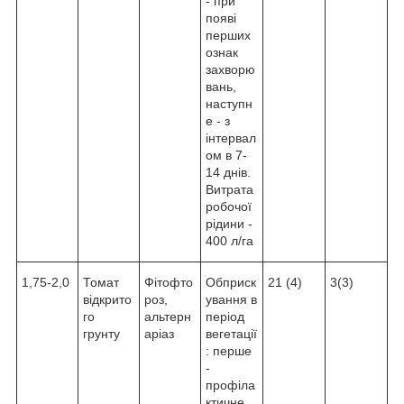
- при
появі
перших
ознак
захворю
вань,
наступн
е - з
інтервал
ом в 7-
14 днів.
Витрата
робочої
рідини -
400 л/га
1,75-2,0
Томат
Фітофто
Обприск
21 (4)
3(3)
відкрито
роз,
ування в
го
альтерн
період
грунту
аріаз
вегетації
: перше
-
профіла
ктичне,