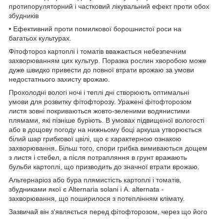
протипоруляторний і частковий лікувальний ефект проти обох
збудників
• Ефективний проти помилкової борошнистої роси на
багатьох культурах.
Фітофтороз картоплі і томатів вважається небезпечним
захворюванням цих культур. Поразка рослин хворобою може
дуже швидко привести до повної втрати врожаю за умови
недостатнього захисту врожаю.
Прохолодні вологі ночі і теплі дні створюють оптимальні
умови для розвитку фітофторозу. Уражені фітофторозом
листя зовні покриваються жовто-зеленими водянистими
плямами, які пізніше буріють. В умовах підвищеної вологості
або в дощову погоду на нижньому боці аркуша утворюється
білий шар грибкової цвілі, що є характерною ознакою
захворювання. Більш того, спори грибка вимиваються дощем
з листя і стебел, а після потрапляння в грунт вражають
бульби картоплі, що призводить до значної втрати врожаю.
Альтернаріоз або бура плямистість картоплі і томатів,
збудниками якої є Alternaria solani і A. alternata -
захворювання, що поширилося з потеплінням клімату.
Зазвичай він з'являється перед фітофторозом, через що його