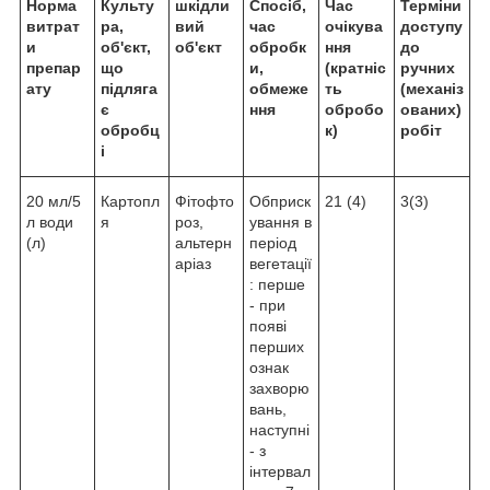
Норма
Культу
шкідли
Спосіб,
Час
Терміни
витрат
ра,
вий
час
очікува
доступу
и
об'єкт,
об'єкт
обробк
ння
до
препар
що
и,
(кратніс
ручних
ату
підляга
обмеже
ть
(механіз
є
ння
обробо
ованих)
обробц
к)
робіт
і
20 мл/5
Картопл
Фітофто
Обприск
21 (4)
3(3)
л води
я
роз,
ування в
(л)
альтерн
період
аріаз
вегетації
: перше
- при
появі
перших
ознак
захворю
вань,
наступні
- з
інтервал