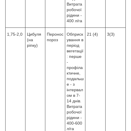
Витрата
робочої
рідини -
400 л/га
1,75-2,0
Цибуля
Перонос
Обприск
21 (4)
3(3)
(на
пороз
ування в
ріпку)
період
вегетації
: перше
-
профіла
ктичне,
подальш
е - з
інтервал
ом в 7-
14 днів.
Витрата
робочої
рідини -
400-600
л/га