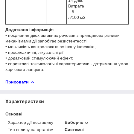
14 днів.
Витрата
– 5
л/100 м2
Додаткова інформація
• поєднання двох активних речовин з принципово різними
механізмами дії запобігає резистентності;
• можливість контролювати змішану інфекцію;
• профілактичні, лікувальні дії;
• додатковий стимулюючий ефект;
• сприятливі токсикологічні характеристики - дотримання умов
харчового ланцюга.
Приховати
Характеристики
Основні
Характер дії пестициду
Виборчого
Тип впливу на організм
Системні