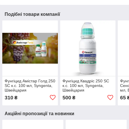
Подібні товари компанії
Фунгіцид Амістар Голд 250
Фунгіцид Квадріс 250 SC
Фунг
SC к.с. 100 мл, Syngenta,
к.с. 100 мл, Syngenta,
Сенс
Швейцария
Швейцария
мл, 
310
500
65
₴
₴
Акційні пропозиції та новинки