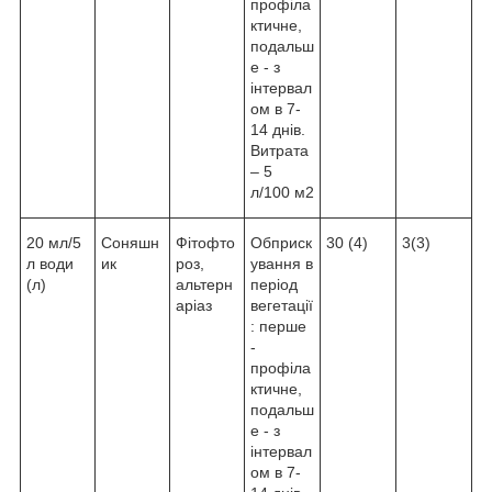
профіла
ктичне,
подальш
е - з
інтервал
ом в 7-
14 днів.
Витрата
– 5
л/100 м2
20 мл/5
Соняшн
Фітофто
Обприск
30 (4)
3(3)
л води
ик
роз,
ування в
(л)
альтерн
період
аріаз
вегетації
: перше
-
профіла
ктичне,
подальш
е - з
інтервал
ом в 7-