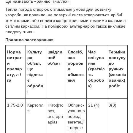
ще називають «ранньої гниллю».
Тепла погода створює оптимальні умови для розвитку
хвороби: як правило, на поверхні листа утворюються дрібні
темні плями, або великі з концентричними темними колами зі
світлим каркасом. На помідорах альтернаріоз також викликає
плодову гниль.
Правила застосування
Норма
Культу
шкідли
Спосіб,
Час
Терміни
витрат
ра,
вий
час
очікува
доступу
и
об'єкт,
об'єкт
обробк
ння
до
препар
що
и,
(кратніс
ручних
ату, л /
підляга
обмеже
ть
(механіз
га
є
ння
обробо
ованих)
обробц
к)
робіт
і
1,75-2,0
Картопл
Фітофто
Обприск
21 (4)
3(3)
я
роз,
ування в
альтерн
період
аріаз
вегетації
: перше