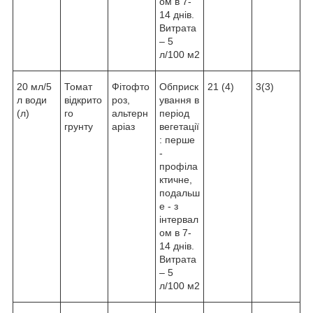
ом в 7-
14 днів.
Витрата
– 5
л/100 м2
20 мл/5
Томат
Фітофто
Обприск
21 (4)
3(3)
л води
відкрито
роз,
ування в
(л)
го
альтерн
період
грунту
аріаз
вегетації
: перше
-
профіла
ктичне,
подальш
е - з
інтервал
ом в 7-
14 днів.
Витрата
– 5
л/100 м2