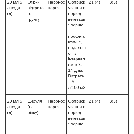
20 мл/5
Огірки
Перонос
Обприск
21 (4)
3(3)
л води
відкрито
пороз
ування в
(л)
го
період
грунту
вегетації
: перше
-
профіла
ктичне,
подальш
е - з
інтервал
ом в 7-
14 днів.
Витрата
– 5
л/100 м2
20 мл/5
Цибуля
Перонос
Обприск
21 (4)
3(3)
л води
(на
пороз
ування в
(л)
ріпку)
період
вегетації
: перше
-