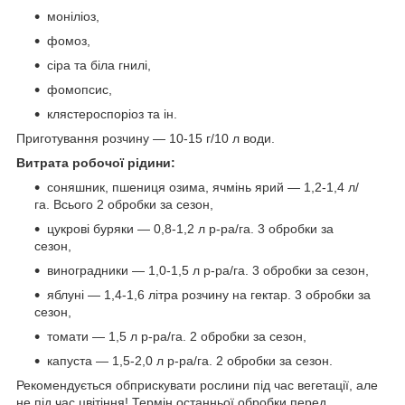
моніліоз,
фомоз,
сіра та біла гнилі,
фомопсис,
клястероспоріоз та ін.
Приготування розчину — 10-15 г/10 л води.
Витрата робочої рідини:
соняшник, пшениця озима, ячмінь ярий — 1,2-1,4 л/
га. Всього 2 обробки за сезон,
цукрові буряки — 0,8-1,2 л р-ра/га. 3 обробки за
сезон,
виноградники — 1,0-1,5 л р-ра/га. 3 обробки за сезон,
яблуні — 1,4-1,6 літра розчину на гектар. 3 обробки за
сезон,
томати — 1,5 л р-ра/га. 2 обробки за сезон,
капуста — 1,5-2,0 л р-ра/га. 2 обробки за сезон.
Рекомендується обприскувати рослини під час вегетації, але
не під час цвітіння! Термін останньої обробки перед