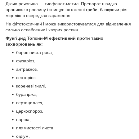
Діюча речовина — тиофанат-метил. Препарат швидко
проникає в рослину і знищує патогенні гриби, блокуючи ріст
міцелію в осередках зараження.
Не фітотоксичний і може використовуватися для відновлення
сильно ослаблених і хворих рослин.
Фунгіцид Топсин-М ефективний проти таких
захворювань як:
борошниста роса,
фузаріоз,
антракноз,
септоріоз,
кореневі гнилі,
бура іржа,
вертициллез,
церкоспороз,
парша,
плямистості листя,
оїдіум,