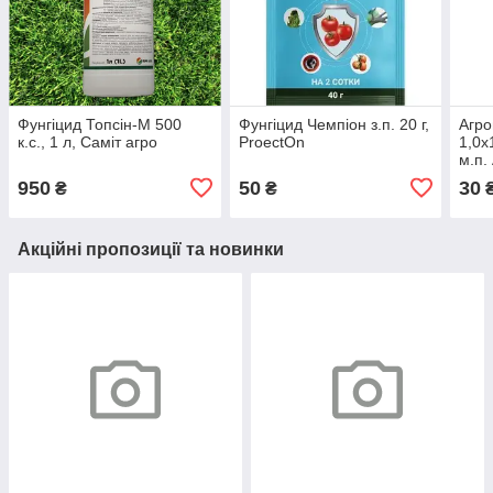
Фунгіцид Топсін-М 500
Фунгіцид Чемпіон з.п. 20 г,
Агро
к.с., 1 л, Саміт агро
ProectOn
1,0х
м.п.
950
50
30
₴
₴
₴
Акційні пропозиції та новинки