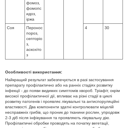
фомоз,
фомопс
идоз,
іржа
Соя
Перонос
4
30
пороз,
септоріо
з,
аскохіто
з
Особливості використання:
Найкращий результат забезпечується в разі застосування
препарату профілактично або на ранніх стадіях розвитку
інфекції - до появи видимих симптомів хвороб. Тріафіт, окрім
високої профілактичної дії, впливає на різні стадії в циклі
розвитку патогенів і проявляє лікувальні та антиспоруляційні
властивості. Два компоненти здатні контролювати міцелій
несправжніх грибів, що проник до тканини рослин, упродовж
2-3 діб після інфікування та проявляють лікувальну дію.
Профілактичні обробки проводять на початку вегетації,