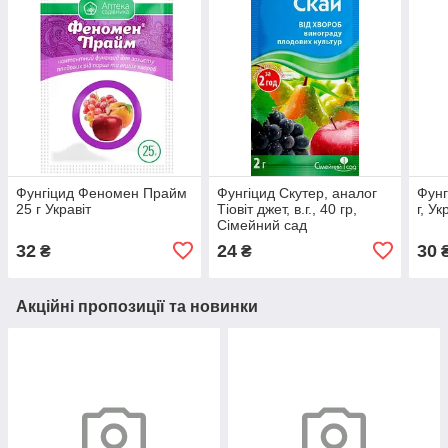
Фунгіцид Феномен Прайм
Фунгіцид Скутер, аналог
Фунг
25 г Укравіт
Тіовіт джет, в.г., 40 гр,
г, Ук
Сімейний сад
32
24
30
₴
₴
Акційні пропозиції та новинки