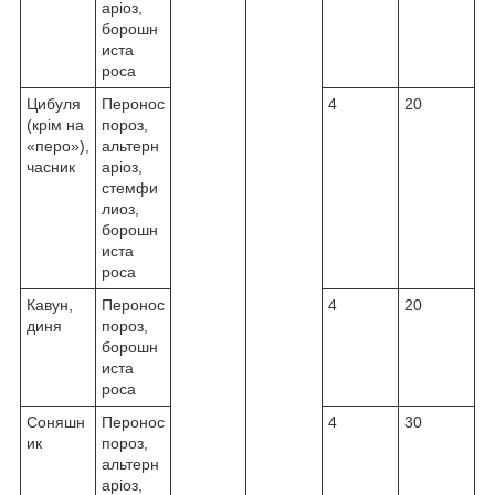
аріоз,
борошн
иста
роса
Цибуля
Перонос
4
20
(крім на
пороз,
«перо»),
альтерн
часник
аріоз,
стемфи
лиоз,
борошн
иста
роса
Кавун,
Перонос
4
20
диня
пороз,
борошн
иста
роса
Соняшн
Перонос
4
30
ик
пороз,
альтерн
аріоз,