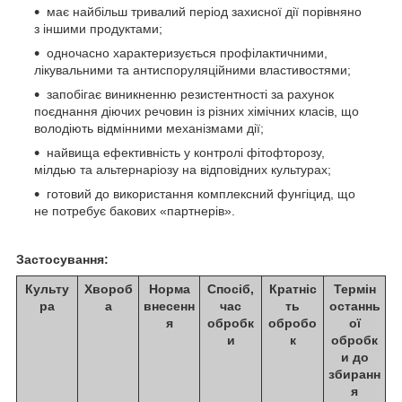
має найбільш тривалий період захисної дії порівняно
з іншими продуктами;
одночасно характеризується профілактичними,
лікувальними та антиспоруляційними властивостями;
запобігає виникненню резистентності за рахунок
поєднання діючих речовин із різних хімічних класів, що
володіють відмінними механізмами дії;
найвища ефективність у контролі фітофторозу,
мілдью та альтернаріозу на відповідних культурах;
готовий до використання комплексний фунгіцид, що
не потребує бакових «партнерів».
Застосування:
Культу
Хвороб
Норма
Спосіб,
Кратніс
Термін
ра
а
внесенн
час
ть
останнь
я
обробк
обробо
ої
и
к
обробк
и до
збиранн
я