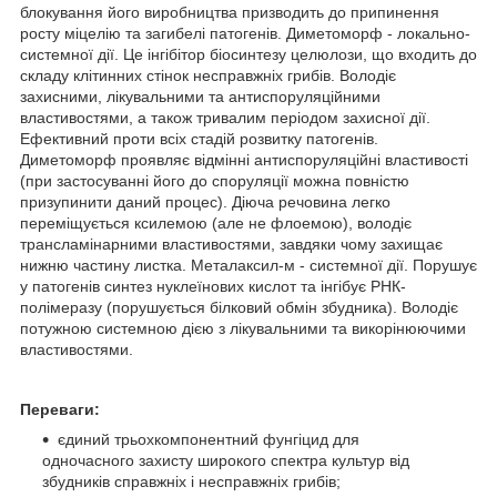
блокування його виробництва призводить до припинення
росту міцелію та загибелі патогенів. Диметоморф - локально-
системної дії. Це інгібітор біосинтезу целюлози, що входить до
складу клітинних стінок несправжніх грибів. Володіє
захисними, лікувальними та антиспоруляційними
властивостями, а також тривалим періодом захисної дії.
Ефективний проти всіх стадій розвитку патогенів.
Диметоморф проявляє відмінні антиспоруляційні властивості
(при застосуванні його до споруляції можна повністю
призупинити даний процес). Діюча речовина легко
переміщується ксилемою (але не флоемою), володіє
трансламінарними властивостями, завдяки чому захищає
нижню частину листка. Металаксил-м - системної дії. Порушує
у патогенів синтез нуклеїнових кислот та інгібує РНК-
полімеразу (порушується білковий обмін збудника). Володіє
потужною системною дією з лікувальними та викорінюючими
властивостями.
Переваги:
єдиний трьохкомпонентний фунгіцид для
одночасного захисту широкого спектра культур від
збудників справжніх і несправжніх грибів;