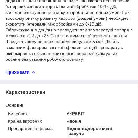
додаткові - для запобігання поширенню хвороб або за появи
їх перших ознак з інтервалом між обробками 10-14 діб,
залежно від ступеня розвитку хвороби та погодних умов. При
високому ризику розвитку хвороби (дощові умови) необхідно
скоротити інтервали між обробками до 8-10 діб.
Обприскування доцільно проводити при температурі повітря в
межах від +12 до +25°С та за оптимальної вологості повітря.
Швидкість вітру не повинна перевищувати 5 м/с. Досить
важливим фактором високої ефективності дії препарату є
рівномірне та якісне покриття всієї поверхні культурних
рослин без стікання робочого розчину.
Приховати
Характеристики
Основні
Виробник
УКРАВІТ
Країна виробник
Японія
Препаративна форма
Водно-водорозчинні
гранули