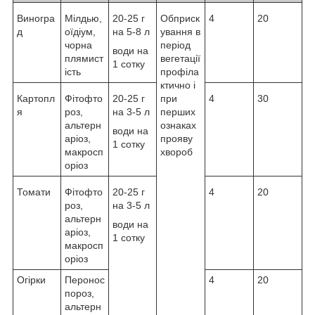
Виногра
Мілдью,
20-25 г
Обприск
4
20
д
оїдіум,
на 5-8 л
ування в
чорна
період
води на
плямист
вегетації
1 сотку
ість
профіла
ктично і
Картопл
Фітофто
20-25 г
при
4
30
я
роз,
на 3-5 л
перших
альтерн
ознаках
води на
аріоз,
прояву
1 сотку
макросп
хвороб
оріоз
Томати
Фітофто
20-25 г
4
20
роз,
на 3-5 л
альтерн
води на
аріоз,
1 сотку
макросп
оріоз
Огірки
Перонос
4
20
пороз,
альтерн