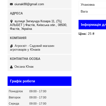
oiunak88@gmail.com
Упаковка
Вага
вулиця Зигмунда Козара 11, (ТЦ
Інформація д
АЛЬБЕТ ) Фастів, Київська обл., 08500,
Фастів, Україна
Ціна:
25 ₴
Агросвіт - Садовий магазин
агротоварів у Юнаків
Оксана Юнак
Графік роботи
Понеділок
09:00
17:00
Вівторок
09:00
17:00
Середа
09:00
17:00