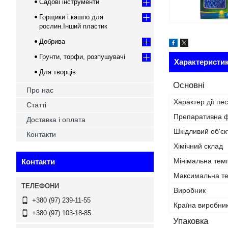
Садові інструменти
Горщики і кашпо для
рослин.Інший пластик
Добрива
Грунти, торфи, розпушувачі
Характеристи
Для творців
Основні
Про нас
Характер дії пе
Статті
Препаративна 
Доставка і оплата
Шкідливий об'єк
Контакти
Хімічний склад
Мінімальна темп
Контакти
Максимальна те
Виробник
+380 (97) 239-11-55
Країна виробни
+380 (97) 103-18-85
Упаковка