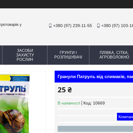
гротоварів у
+380 (97) 239-11-55
+380 (97) 103-1
ЗАСОБИ
ГРУНТИ І
ПЛІВКА, СІТКА,
ЗАХИСТУ
РОЗПУШУВАЧІ
АГРОВОЛОКНО
РОСЛИН
Гранули Патруль від слимаків, пак
25 ₴
В наявності
Код:
10669
Компан