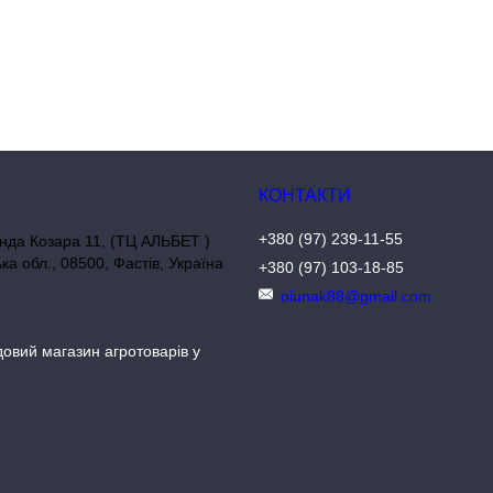
+380 (97) 239-11-55
нда Козара 11, (ТЦ АЛЬБЕТ )
ька обл., 08500, Фастів, Україна
+380 (97) 103-18-85
oiunak88@gmail.com
довий магазин агротоварів у