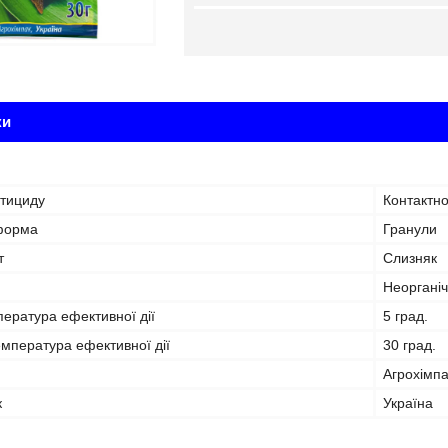
ки
стициду
Контактн
форма
Гранули
т
Слизняк
Неорганіч
ература ефективної дії
5 град.
мпература ефективної дії
30 град.
Агрохімпа
к
Україна