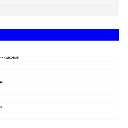
о-кишковий
ні
к