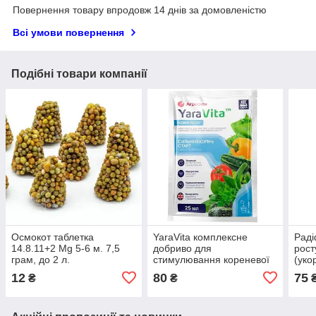
Повернення товару впродовж 14 днів за домовленістю
Всі умови повернення
Подібні товари компанії
Осмокот таблетка
YaraVita комплексне
Раді
14.8.11+2 Mg 5-6 м. 7,5
добриво для
рост
грам, до 2 л.
стимулювання кореневої
(уко
системи овочевих культур
мл, 
12
80
75
₴
₴
(25 мл)