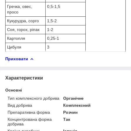
Гречка, овес,
0,5-1,5
просо
Кукурудза, сорго
1,5-2
Соя, горох, ріпак
1-2
Картопля
0,25-1
Цибуля
3
Приховати
Характеристики
Основні
Тип комплексного добрива
Органічне
Вид добрива
Комплексний
Препаративна форма
Розчин
Концентрована форма
Так
добрива
Країна виробник
Іспанія