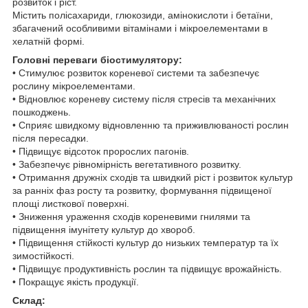
розвиток і ріст.
Містить полісахариди, глюкозиди, амінокислоти і бетаїни,
збагачений особливими вітамінами і мікроелементами в
хелатній формі.
Головні переваги біостимулятору:
• Стимулює розвиток кореневої системи та забезпечує
рослину мікроелементами.
• Відновлює кореневу систему після стресів та механічних
пошкоджень.
• Сприяє швидкому відновленню та приживлюваності рослин
після пересадки.
• Підвищує відсоток пророслих пагонів.
• Забезпечує рівномірність вегетативного розвитку.
• Отримання дружніх сходів та швидкий ріст і розвиток культур
за ранніх фаз росту та розвитку, формування підвищеної
площі листкової поверхні.
• Зниження ураження сходів кореневими гнилями та
підвищення імунітету культур до хвороб.
• Підвищення стійкості культур до низьких температур та їх
зимостійкості.
• Підвищує продуктивність рослин та підвищує врожайність.
• Покращує якість продукції.
Склад: