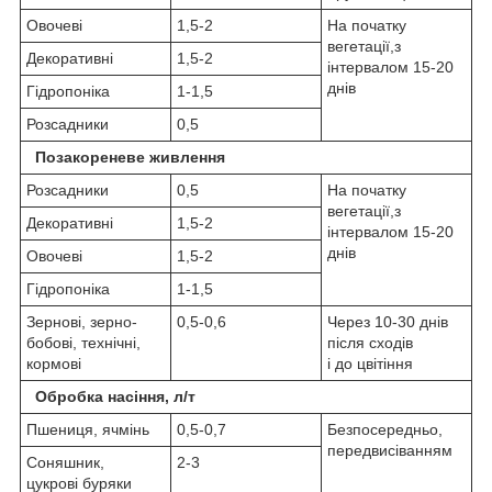
Овочеві
1,5-2
На початку
вегетації,з
Декоративні
1,5-2
інтервалом 15-20
днів
Гідропоніка
1-1,5
Розсадники
0,5
Позакореневе живлення
Розсадники
0,5
На початку
вегетації,з
Декоративні
1,5-2
інтервалом 15-20
днів
Овочеві
1,5-2
Гідропоніка
1-1,5
Зернові, зерно-
0,5-0,6
Через 10-30 днів
бобові, технічні,
після сходів
кормові
і до цвітіння
Обробка насіння, л/т
Пшениця, ячмінь
0,5-0,7
Безпосередньо,
передвисіванням
Соняшник,
2-3
цукрові буряки