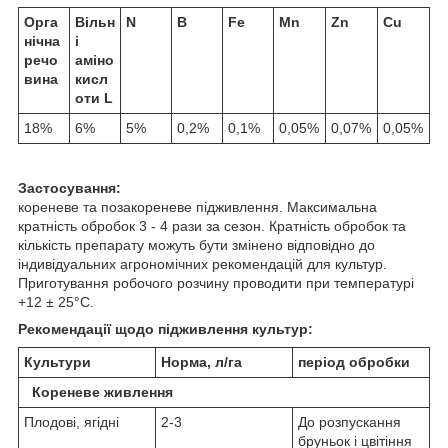
Орга
Вільн
N
B
Fe
Mn
Zn
Cu
нічна
і
речо
аміно
вина
кисл
оти L
18%
6%
5%
0,2%
0,1%
0,05%
0,07%
0,05%
Застосування:
кореневе та позакореневе підживлення. Максимальна
кратність обробок 3 - 4 рази за сезон. Кратність обробок та
кількість препарату можуть бути змінено відповідно до
індивідуальних агрономічних рекомендацій для культур.
Приготування робочого розчину проводити при температурі
+12 ± 25°C.
Рекомендації щодо підживлення культур:
Культури
Норма, л/га
період обробки
Кореневе живлення
Плодові, ягідні
2-3
До розпускання
бруньок і цвітіння