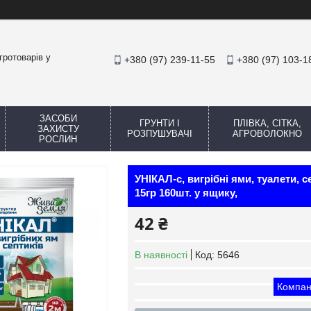
гротоварів у
+380 (97) 239-11-55
+380 (97) 103-1
ЗАСОБИ
ГРУНТИ І
ПЛІВКА, СІТКА,
ЗАХИСТУ
РОЗПУШУВАЧІ
АГРОВОЛОКНО
РОСЛИН
УНІКАЛ-с, вигрібні ями, туалети, 
15гр 160шт. у ящику,
42 ₴
В наявності
Код:
5646
Компан