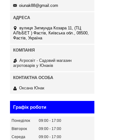
oiunak88@gmail.com
вулиця Зигмунда Козара 11, (ТЦ
АЛЬБЕТ ) Фастів, Київська обл., 08500,
Фастів, Україна
Агросвіт - Садовий магазин
агротоварів у Юнаків
Оксана Юнак
Графік роботи
Понеділок
09:00
17:00
Вівторок
09:00
17:00
Середа
09:00
17:00