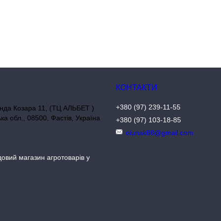
+380 (97) 239-11-55
нда Козара 11, (ТЦ АЛЬБЕТ )
ька обл., 08500, Фастів, Україна
+380 (97) 103-18-85
oiunak88@gmail.com
довий магазин агротоварів у