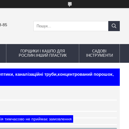
8-85
ГОРЩИКИ І КАШПО ДЛЯ
САДОВІ
РОСЛИН.ІНШИЙ ПЛАСТИК
ІНСТРУМЕНТИ
септики, каналізаційні труби,концентрований порошок,
ія тимчасово не приймає замовлення