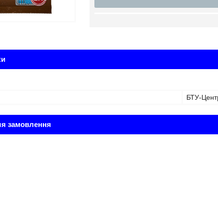
ки
БТУ-Цент
ля замовлення