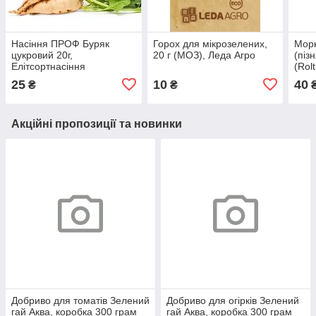
Насіння ПРОФ Буряк
Горох для мікрозелених,
Морк
цукровий 20г,
20 г (МОЗ), Леда Агро
(піз
Елітсортнасіння
(Rol
Схо
25
10
40
₴
₴
Акційні пропозиції та новинки
Добриво для томатів Зелений
Добриво для огірків Зелений
гай Аква, коробка 300 грам
гай Аква, коробка 300 грам