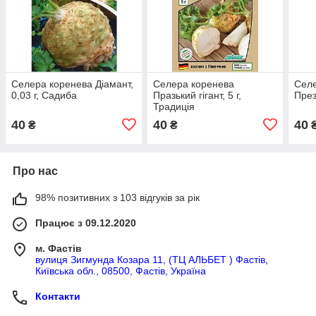
Селера коренева Діамант,
Селера коренева
Селе
0,03 г, Садиба
Празький гігант, 5 г,
През
Традиція
40
40
40
₴
₴
Про нас
98% позитивних з 103 відгуків за рік
Працює з 09.12.2020
м. Фастів
вулиця Зигмунда Козара 11, (ТЦ АЛЬБЕТ ) Фастів,
Київська обл., 08500, Фастів, Україна
Контакти