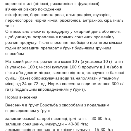
кореневі гнилі (пітіозні, ризоктоніозні, фузаріозні);
в'янення різного походження;
фітофтороз, борошниста роса, альтернаріоз, фузаріоз,
пероноспороз, чорна ніжка, різоктоніоз, антракноз, сіра гниль
та ін.
Оптимально вносить триходерму у хмарний день або вночі,
щоб уникнути потрапляння прямих сонячних променів у
розчин продукту. Після внесення необхідно протягом кількох
годин впровадити препарат у ґрунт будь-яким зручним
способом.
Матковий розчин: розчинити кожні 10 г (з упаковки 10 г) та 5 г
(з упаковки 100 г, чистої культури 100 г) продукту в 1 л (або в
п'яти або десяти літрах, залежно від того, як зручніше бакової
суміші (баке) обприскувача) води та наполягати у темному
місці від 24 до 72 год. Норма внесення води не менше 300 л/
га (з подальшим впровадженням у ґрунт).
Норми внесення:
Внесення в ґрунт Боротьба з хворобами з подальшим
впровадженням у ґрунт:
залишки озимої та ярої пшениці, іржі та ін. – 30-60 г/га;
залишки соняшнику, кукурудзи – 40-80 г/га;
декомпозиція зернових та технічних культур – 15-30 г/га.