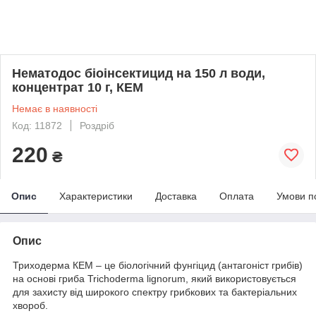
Нематодос біоінсектицид на 150 л води,
концентрат 10 г, КЕМ
Немає в наявності
Код: 11872
Роздріб
220
₴
Опис
Характеристики
Доставка
Оплата
Умови п
Опис
Триходерма КЕМ – це біологічний фунгіцид (антагоніст грибів)
на основі гриба Trichoderma lignorum, який використовується
для захисту від широкого спектру грибкових та бактеріальних
хвороб.