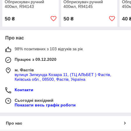
Обприскувач ручний
Обприскувач ручний
Обпр
400мл, R94143
400мл, R94145
450
50
50
40
₴
₴
Про нас
98% позитивних з 103 відгуків за рік
Працює з 09.12.2020
м. Фастів
вулиця Зигмунда Козара 11, (ТЦ АЛЬБЕТ ) Фастів,
Київська обл., 08500, Фастів, Україна
Контакти
Сьогодні вихідний
Показати весь графік роботи
Про нас