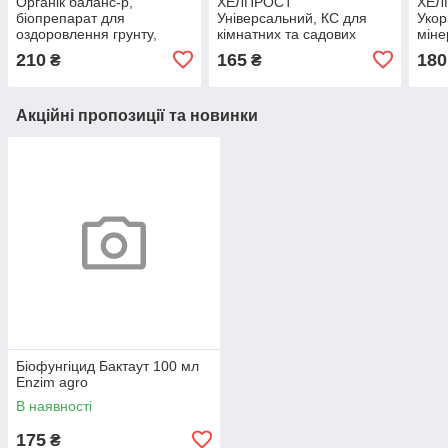
Органік баланс-р,
ХЕЛПРОСТ
ХЕЛ
біопрепарат для
Універсальний, КС для
Укор
оздоровлення грунту,
кімнатних та садових
міне
біодеструктор, 0,5л, БТУ-
квітучих рослин,
фасу
210
165
180
₴
₴
Центр
фасування 0,5л
Цен
Акційні пропозиції та новинки
Біофунгіцид Бактаут 100 мл
Enzim agro
В наявності
175
₴