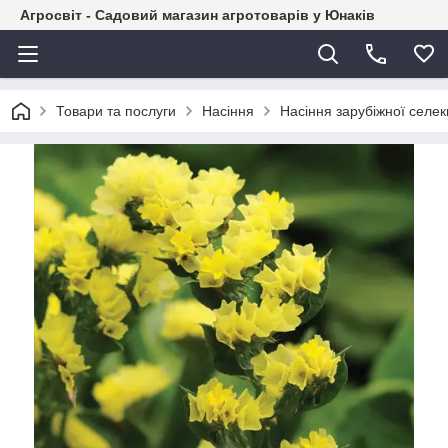
Агросвіт - Садовий магазин агротоварів у Юнаків
Товари та послуги
Насіння
Насіння зарубіжної селекц