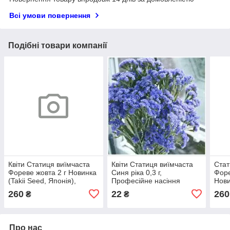
Всі умови повернення
Подібні товари компанії
Квіти Статиця виїмчаста
Квіти Статиця виїмчаста
Стат
Фореве жовта 2 г Новинка
Синя ріка 0,3 г,
Форе
(Takii Seed, Японія),
Професійне насіння
Нови
Професійне насіння
Япон
260
22
260
₴
₴
насі
Про нас