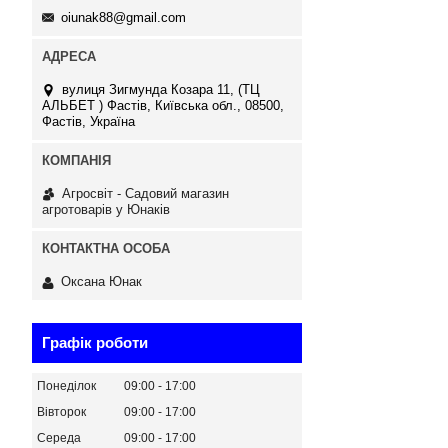
oiunak88@gmail.com
вулиця Зигмунда Козара 11, (ТЦ
АЛЬБЕТ ) Фастів, Київська обл., 08500,
Фастів, Україна
Агросвіт - Садовий магазин
агротоварів у Юнаків
Оксана Юнак
Графік роботи
Понеділок
09:00
17:00
Вівторок
09:00
17:00
Середа
09:00
17:00