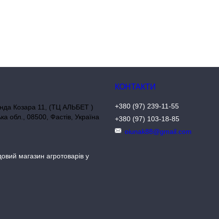
+380 (97) 239-11-55
нда Козара 11, (ТЦ АЛЬБЕТ )
ька обл., 08500, Фастів, Україна
+380 (97) 103-18-85
oiunak88@gmail.com
довий магазин агротоварів у