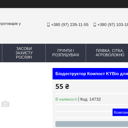
гротоварів у
+380 (97) 239-11-55
+380 (97) 103-1
ЗАСОБИ
ГРУНТИ І
ПЛІВКА, СІТКА,
ЗАХИСТУ
РОЗПУШУВАЧІ
АГРОВОЛОКНО
РОСЛИН
Біодеструктор Компост KYBio для
55 ₴
В наявності
Код:
14732
Компан