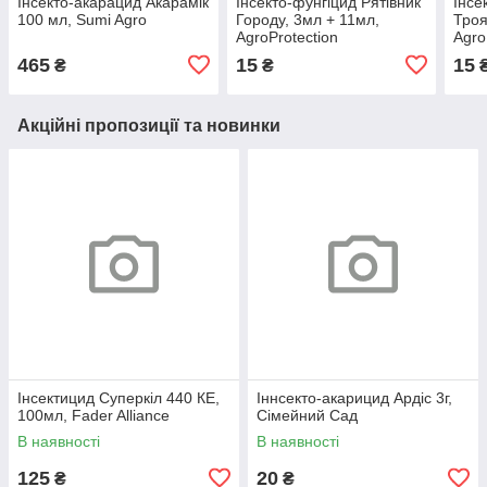
Інсекто-акарацид Акарамік
Інсекто-фунгіцид Рятівник
Інсе
100 мл, Sumi Agro
Городу, 3мл + 11мл,
Троя
AgroProtection
Agro
465
15
15
₴
₴
Акційні пропозиції та новинки
Інсектицид Суперкіл 440 КЕ,
Іннсекто-акарицид Ардіс 3г,
100мл, Fader Alliance
Сімейний Сад
В наявності
В наявності
125
20
₴
₴