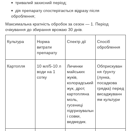
тривалий захисний період;
дія препарату спостерігається відразу після
оброблення;
Максимальна кратність обробок за сезон — 1. Період
очікування до збирання врожаю 30 днів.
Культура
Норма
Спектр дії
Спосіб
витрати
оброблення
препарату
Картопля
10 мл/5-10 л
Личинки
Обприскуван
води на 1
майських
ня ґрунту
сотку
жуків,
(лунка,
колорадський
посадкова
жук, дрот,
грядка) перед
картопляна
висаджуванн
моль,
ям культури
гусениці
підгризувальн
і совки,
ведмедик.