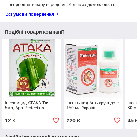
Повернення товару впродовж 14 днів за домовленістю
Всі умови повернення
Подібні товари компанії
Інсектицид АТАКА Тля
Інсектицид Антихрущ до.с.
Інсе
5мл, AgroProtection
150 мл,Укравіт
30 м
12
220
45
₴
₴