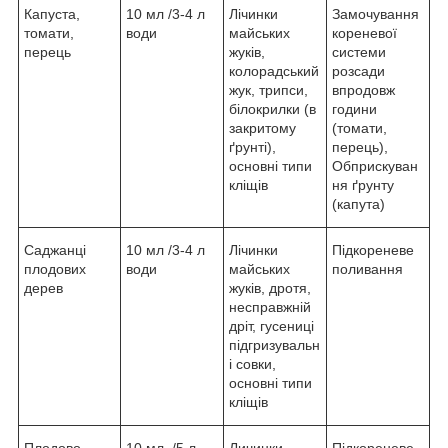
Капуста,
10 мл /3-4 л
Лічинки
Замочування
томати,
води
майських
кореневої
перець
жуків,
системи
колорадський
розсади
жук, трипси,
впродовж
білокрилки (в
години
закритому
(томати,
ґрунті),
перець),
основні типи
Обприскуван
кліщів
ня ґрунту
(капута)
Саджанці
10 мл /3-4 л
Лічинки
Підкореневе
плодових
води
майських
поливання
дерев
жуків, дротя,
несправжній
дріт, гусениці
підгризувальн
і совки,
основні типи
кліщів
Плодово-
10 мл /5 л
Личинки
Підкореневе