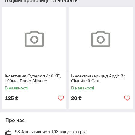
Акційні пропозиції та новинки
Інсектицид Суперкіл 440 КЕ,
Іннсекто-акарицид Ардіс 3г,
100мл, Fader Alliance
Сімейний Сад
В наявності
В наявності
125
20
₴
₴
Про нас
98% позитивних з 103 відгуків за рік