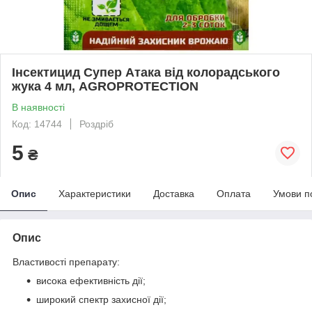
Інсектицид Супер Атака від колорадського
жука 4 мл, AGROPROTECTION
В наявності
Код: 14744
Роздріб
5
₴
Опис
Характеристики
Доставка
Оплата
Умови п
Опис
Властивості препарату:
висока ефективність дії;
широкий спектр захисної дії;