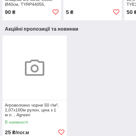
Ø40см, TYRP44055,
TYE1
Bradas
90
5
50
₴
₴
Акційні пропозиції та новинки
Агроволокно чорне 50 г/м²,
1,07х100м рулон, ціна з 1
м.п. , Agreen
В наявності
25
₴/пог.м