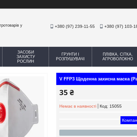
гротоварів у
+380 (97) 239-11-55
+380 (97) 103-1
ЗАСОБИ
ГРУНТИ І
ПЛІВКА, СІТКА,
ЗАХИСТУ
РОЗПУШУВАЧІ
АГРОВОЛОКНО
РОСЛИН
V FFP3 Щоденна захисна маска (Р
35 ₴
Немає в наявності
Код:
15055
Компан