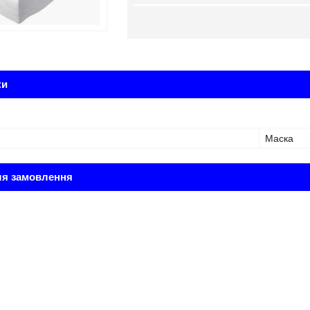
ки
Маска
ля замовлення