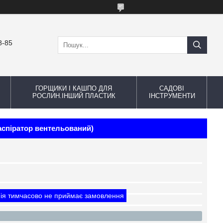
8-85
ГОРЩИКИ І КАШПО ДЛЯ
САДОВІ
РОСЛИН.ІНШИЙ ПЛАСТИК
ІНСТРУМЕНТИ
аспіратор вентельований)
ія тимчасово не приймає замовлення