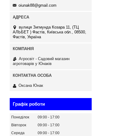
oiunak88@gmail.com
вулиця Зигмунда Козара 11, (ТЦ
АЛЬБЕТ ) Фастів, Київська обл., 08500,
Фастів, Україна
Агросвіт - Садовий магазин
агротоварів у Юнаків
Оксана Юнак
Графік роботи
Понеділок
09:00
17:00
Вівторок
09:00
17:00
Середа
09:00
17:00