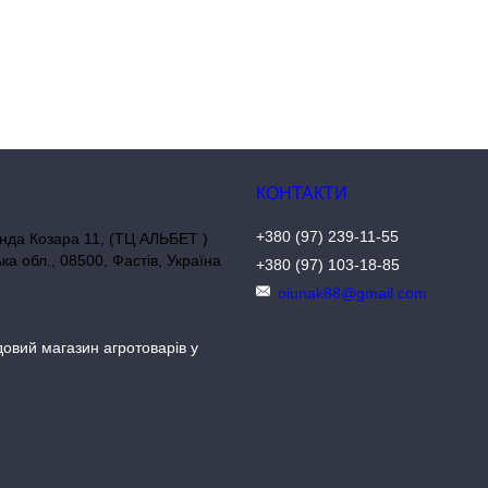
+380 (97) 239-11-55
нда Козара 11, (ТЦ АЛЬБЕТ )
ька обл., 08500, Фастів, Україна
+380 (97) 103-18-85
oiunak88@gmail.com
довий магазин агротоварів у