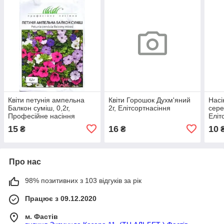
Квіти петунія ампельна
Квіти Горошок Духм'яний
Насі
Балкон суміш, 0,2г,
2г, Елітсортнасіння
серед
Професійне насіння
Еліт
15
16
10
₴
₴
Про нас
98% позитивних з 103 відгуків за рік
Працює з 09.12.2020
м. Фастів