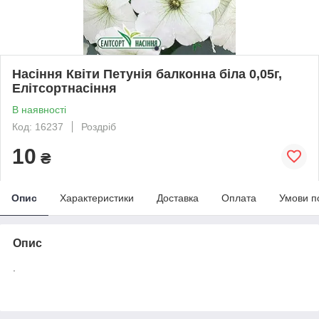
Насіння Квіти Петунія балконна біла 0,05г,
Елітсортнасіння
В наявності
Код: 16237
Роздріб
10
₴
Опис
Характеристики
Доставка
Оплата
Умови п
Опис
.