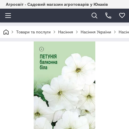
Агросвіт - Садовий магазин агротоварів у Юнаків
Товари та послуги
Насіння
Насіння України
Насін