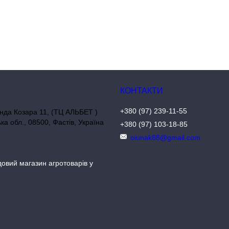
+380 (97) 239-11-55
нда Козара 11, (ТЦ АЛЬБЕТ )
ька обл., 08500, Фастів, Україна
+380 (97) 103-18-85
oiunak88@gmail.com
довий магазин агротоварів у