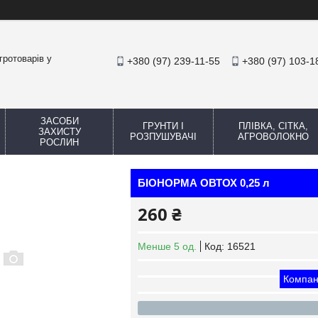
гротоварів у
+380 (97) 239-11-55
+380 (97) 103-1
ЗАСОБИ
ГРУНТИ І
ПЛІВКА, СІТКА,
ЗАХИСТУ
РОЗПУШУВАЧІ
АГРОВОЛОКНО
РОСЛИН
БІОНОРМА ОВТОХ 0,25 л
260 ₴
Менше 5 од.
Код:
16521
Компан