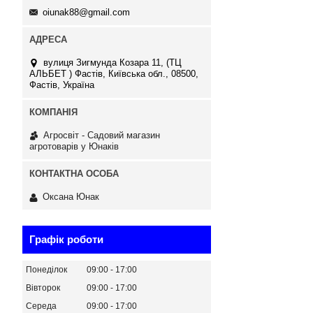
oiunak88@gmail.com
вулиця Зигмунда Козара 11, (ТЦ
АЛЬБЕТ ) Фастів, Київська обл., 08500,
Фастів, Україна
Агросвіт - Садовий магазин
агротоварів у Юнаків
Оксана Юнак
Графік роботи
Понеділок
09:00
17:00
Вівторок
09:00
17:00
Середа
09:00
17:00