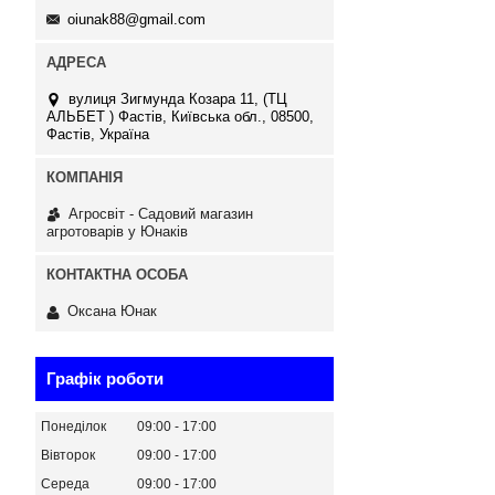
oiunak88@gmail.com
вулиця Зигмунда Козара 11, (ТЦ
АЛЬБЕТ ) Фастів, Київська обл., 08500,
Фастів, Україна
Агросвіт - Садовий магазин
агротоварів у Юнаків
Оксана Юнак
Графік роботи
Понеділок
09:00
17:00
Вівторок
09:00
17:00
Середа
09:00
17:00