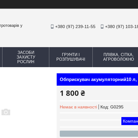
гротоварів у
+380 (97) 239-11-55
+380 (97) 103-1
ЗАСОБИ
ГРУНТИ І
ПЛІВКА, СІТКА,
ЗАХИСТУ
РОЗПУШУВАЧІ
АГРОВОЛОКНО
РОСЛИН
Обприскувач акумуляторний10 л, P
1 800 ₴
Немає в наявності
Код:
G0295
Компан