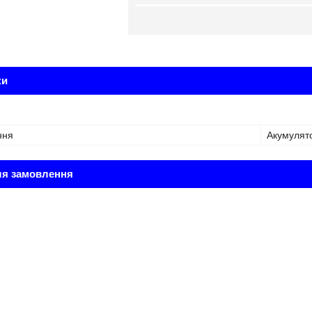
ки
ння
Акумулят
ля замовлення