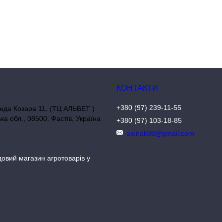
+380 (97) 239-11-55
нда Козара 11, (ТЦ АЛЬБЕТ )
ька обл., 08500, Фастів, Україна
+380 (97) 103-18-85
oiunak88@gmail.com
довий магазин агротоварів у