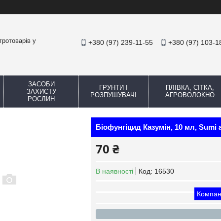
гротоварів у
+380 (97) 239-11-55
+380 (97) 103-1
ЗАСОБИ
ГРУНТИ І
ПЛІВКА, СІТКА,
ЗАХИСТУ
РОЗПУШУВАЧІ
АГРОВОЛОКНО
РОСЛИН
Біофунгіцид Казумін, 10 мл, Sumi 
70 ₴
В наявності
Код:
16530
Компан