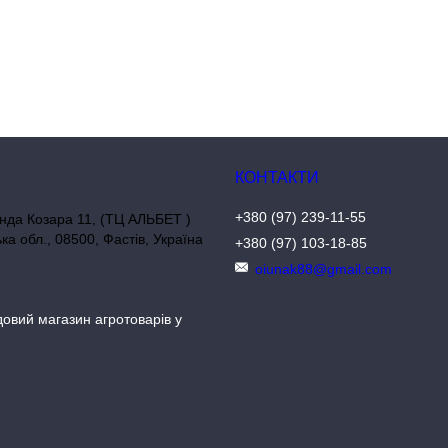
+380 (97) 239-11-55
нда Козара 11, (ТЦ АЛЬБЕТ )
ька обл., 08500, Фастів, Україна
+380 (97) 103-18-85
oiunak88@gmail.com
довий магазин агротоварів у