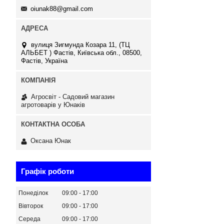
oiunak88@gmail.com
вулиця Зигмунда Козара 11, (ТЦ
АЛЬБЕТ ) Фастів, Київська обл., 08500,
Фастів, Україна
Агросвіт - Садовий магазин
агротоварів у Юнаків
Оксана Юнак
Графік роботи
Понеділок
09:00
17:00
Вівторок
09:00
17:00
Середа
09:00
17:00