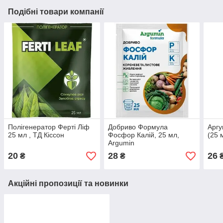
Подібні товари компанії
Полігенератор Ферті Ліф
Добриво Формула
Аргу
25 мл , ТД Кіссон
Фосфор Калій, 25 мл,
(25 
Argumin
20
28
26
₴
₴
Акційні пропозиції та новинки