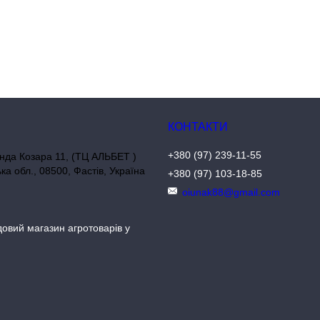
+380 (97) 239-11-55
нда Козара 11, (ТЦ АЛЬБЕТ )
ька обл., 08500, Фастів, Україна
+380 (97) 103-18-85
oiunak88@gmail.com
довий магазин агротоварів у