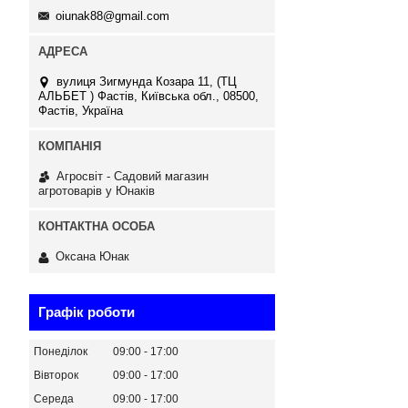
oiunak88@gmail.com
вулиця Зигмунда Козара 11, (ТЦ
АЛЬБЕТ ) Фастів, Київська обл., 08500,
Фастів, Україна
Агросвіт - Садовий магазин
агротоварів у Юнаків
Оксана Юнак
Графік роботи
Понеділок
09:00
17:00
Вівторок
09:00
17:00
Середа
09:00
17:00