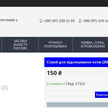
гротоварів у
+380 (97) 239-11-55
+380 (97) 103-1
ЗАСОБИ
ГРУНТИ І
ПЛІВКА, СІТКА,
ЗАХИСТУ
РОЗПУШУВАЧІ
АГРОВОЛОКНО
РОСЛИН
Спрей для відлякування котів (20
150 ₴
В наявності
Код:
17113
Компан