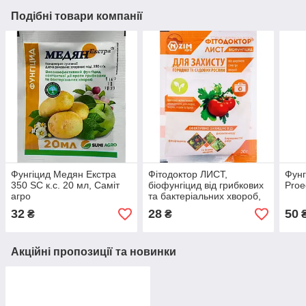
Подібні товари компанії
Фунгіцид Медян Екстра
Фітодоктор ЛИСТ,
Фунг
350 SC к.с. 20 мл, Саміт
біофунгіцид від грибкових
Proe
агро
та бактеріальних хвороб,
20 гр,
32
28
50
₴
₴
Акційні пропозиції та новинки