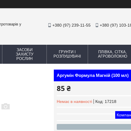
гротоварів у
+380 (97) 239-11-55
+380 (97) 103-1
ЗАСОБИ
ГРУНТИ І
ПЛІВКА, СІТКА,
ЗАХИСТУ
РОЗПУШУВАЧІ
АГРОВОЛОКНО
РОСЛИН
Аргумін Формула Магній (100 мл)
85 ₴
Немає в наявності
Код:
17218
Компан