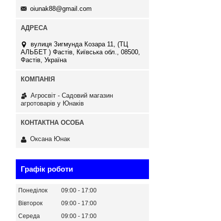
oiunak88@gmail.com
вулиця Зигмунда Козара 11, (ТЦ
АЛЬБЕТ ) Фастів, Київська обл., 08500,
Фастів, Україна
Агросвіт - Садовий магазин
агротоварів у Юнаків
Оксана Юнак
Графік роботи
Понеділок
09:00
17:00
Вівторок
09:00
17:00
Середа
09:00
17:00