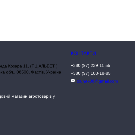
+380 (97) 239-11-55
нда Козара 11, (ТЦ АЛЬБЕТ )
ька обл., 08500, Фастів, Україна
+380 (97) 103-18-85
oiunak88@gmail.com
довий магазин агротоварів у